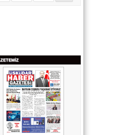
NEVİN ÇUBUKOĞLU
KALBİN HUZURU
Av. ÖZCAN BAKIRCI
YAPAY ZEKÂ HATA YAPARSA SANIK
SANDALYESİNE KİM OTURACAK?
ZETEMİZ