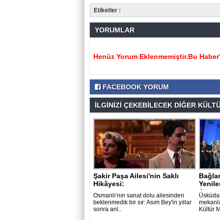
Etiketler :
YORUMLAR
Henüz Yorum Eklenmemiştir.Bu Haber'e
FACEBOOK YORUM
İLGİNİZİ ÇEKEBİLECEK DİĞER KÜLTÜ
Şakir Paşa Ailesi'nin Saklı
Bağlar
Hikâyesi:
Yenile
Açtı..
Osmanlı’nın sanat dolu ailesinden
Üsküdar
beklenmedik bir sır: Asım Bey'in yıllar
mekanla
sonra anl..
Kültür 