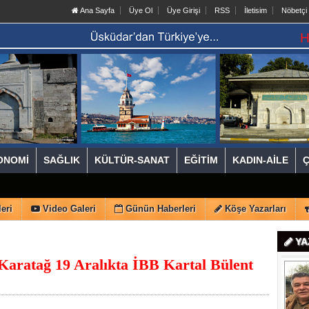
Ana Sayfa
Üye Ol
Üye Girişi
RSS
İletisim
Nöbetçi
ONOMİ
SAĞLIK
KÜLTÜR-SANAT
EĞİTİM
KADIN-AİLE
eri
Video Galeri
Günün Haberleri
Köşe Yazarları
YA
Karatağ 19 Aralıkta İBB Kartal Bülent