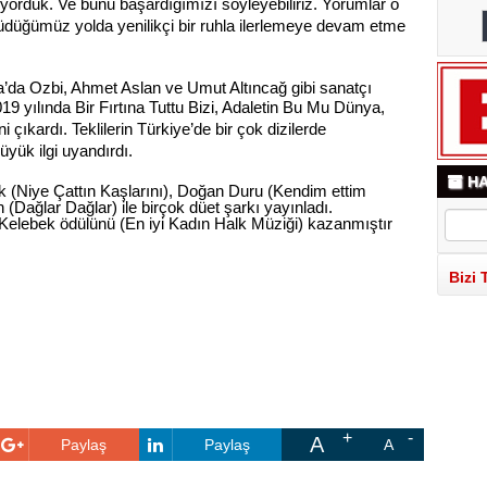
stiyorduk. Ve bunu başardığımızı söyleyebiliriz. Yorumlar o
yürüdüğümüz yolda yenilikçi bir ruhla ilerlemeye devam etme
’da Ozbi, Ahmet Aslan ve Umut Altıncağ gibi sanatçı
19 yılında Bir Fırtına Tuttu Bizi, Adaletin Bu Mu Dünya,
i çıkardı. Teklilerin Türkiye’de bir çok dizilerde
üyük ilgi uyandırdı.
HA
k (Niye Çattın Kaşlarını), Doğan Duru (Kendim ettim
Dağlar Dağlar) ile birçok düet şarkı yayınladı.
 Kelebek ödülünü (En iyi Kadın Halk Müziği) kazanmıştır
Bizi 
A
Paylaş
Paylaş
A