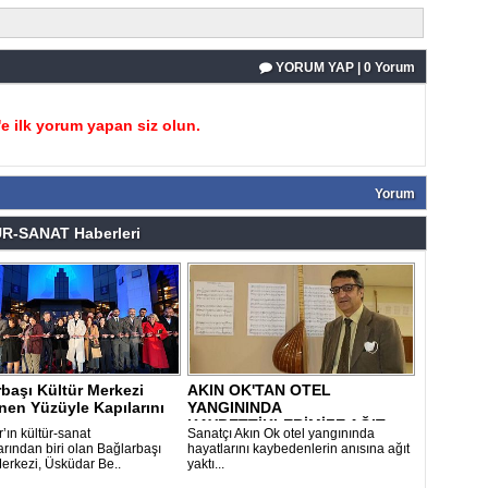
YORUM YAP | 0 Yorum
 ilk yorum yapan siz olun.
Yorum
R-SANAT Haberleri
başı Kültür Merkezi
AKIN OK'TAN OTEL
nen Yüzüyle Kapılarını
YANGININDA
KAYBETTİKLERİMİZE AĞIT
’ın kültür-sanat
Sanatçı Akın Ok otel yangınında
rından biri olan Bağlarbaşı
hayatlarını kaybedenlerin anısına ağıt
Merkezi, Üsküdar Be..
yaktı...