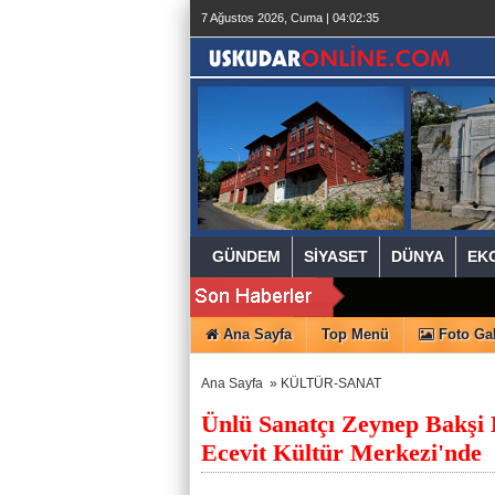
beylikdüzü
7 Ağustos 2026, Cuma | 04:02:36
escort
beylikdüzü
escort
beylikdüzü
escort
bayan
beylikdüzü
escort
bayan
escort
beylikdüzü
beylikdüzü
escort
GÜNDEM
SİYASET
DÜNYA
EK
Ana Sayfa
Top Menü
Foto Gal
Ana Sayfa
»
KÜLTÜR-SANAT
Ünlü Sanatçı Zeynep Bakşi 
Ecevit Kültür Merkezi'nde