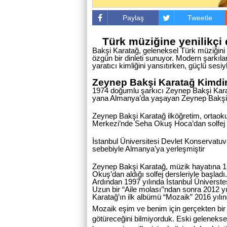
Paylaş
Tweetle
Türk müziğine yenilikçi
Bakşi Karatağ, geleneksel Türk müziğini
özgün bir dinleti sunuyor. Modern şarkılar
yaratıcı kimliğini yansıtırken, güçlü ses
Zeynep Bakşi Karatağ Kimdi
1974 doğumlu şarkıcı Zeynep Bakşi Kara
yana Almanya’da yaşayan Zeynep Bakşi Kar
Zeynep Bakşi Karatağ ilköğretim, ortaoku
Merkezi’nde Seha Okuş Hoca’dan solfej de
İstanbul Üniversitesi Devlet Konservatuvar
sebebiyle Almanya’ya yerleşmiştir
Zeynep Bakşi Karatağ, müzik hayatına 
Okuş’dan aldığı solfej dersleriyle başladı.
Ardından 1997 yılında İstanbul Üniverste
Uzun bir “Aile molası’’ndan sonra 2012 y
Karatağ’ın ilk albümü “Mozaik” 2016 yılın
Mozaik eşim ve benim için gerçekten bir
götüreceğini bilmiyorduk. Eski geleneksel