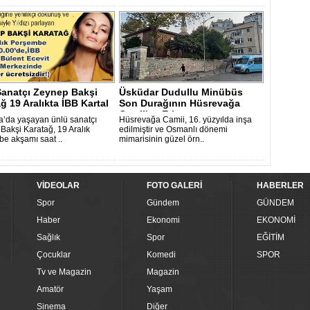
Sanatçı Zeynep Bakşi
Üsküdar Dudullu Minübüs
ğ 19 Aralıkta İBB Kartal
Son Durağının Hüsrevağa
Camii'ne Etk..
’da yaşayan ünlü sanatçı
Hüsrevağa Camii, 16. yüzyılda inşa
Bakşi Karatağ, 19 Aralık
edilmiştir ve Osmanlı dönemi
e akşamı saat ..
mimarisinin güzel örn..
VİDEOLAR
FOTO GALERİ
HABERLER
Spor
Gündem
GÜNDEM
Haber
Ekonomi
EKONOMİ
Sağlık
Spor
EĞİTİM
Çocuklar
Komedi
SPOR
Tv ve Magazin
Magazin
Amatör
Yaşam
Sinema
Diğer