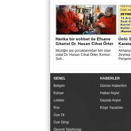
Harika bir sohbet ile Efsane
Ünlü 
Gitarist Dr. Hasan Cihat Örter
Karata
..
Bül..
Mü­zi­ğin asi ço­cuk­la­rın­dan biri olan
Almanya
üstat Dr. Hasan Cihat Örter, Kır­mı­zı
Zeynep 
Soh­..
Perşemb
GENEL
HABERLER
İletişim
Günün Haberleri
Künye
Haber Arşivi
Linkler
Gazete Arşivi
Rss
Köşe Yazarları
Üye Ol
Üye Girişi
Önemli Telefonlar