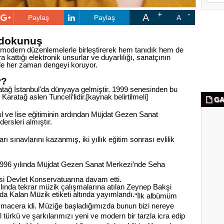
A
Paylaş
Paylaş
A
 dokunuş
 modern düzenlemelerle birleştirerek hem tanıdık hem de
a kattığı elektronik unsurlar ve duyarlılığı, sanatçının
iyle her zaman dengeyi koruyor.
r?
tağ İstanbul'da dünyaya gelmiştir. 1999 senesinden bu
atağ aslen Tunceli‘lidir.[kaynak belirtilmeli]
GA
l ve lise eğitiminin ardından Müjdat Gezen Sanat
rsleri almıştır.
ı sınavlarını kazanmış, iki yıllık eğitim sonrası evlilik
1996 yılında Müjdat Gezen Sanat Merkezi’nde Seha
si Devlet Konservatuarına davam etti.
ılında tekrar müzik çalışmalarına atılan Zeynep Bakşi
da Kalan Müzik etiketi altında yayımlandı.
“İlk albümüm
 macera idi. Müziğe başladığımızda bunun bizi nereye
 türkü ve şarkılarımızı yeni ve modern bir tarzla icra edip