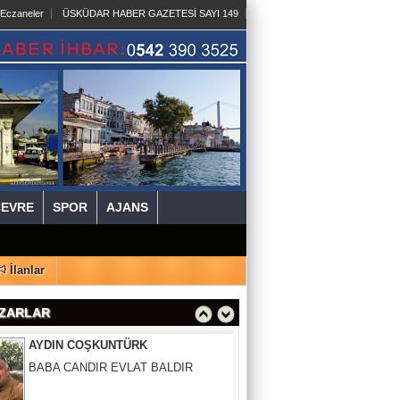
 Eczaneler
ÜSKÜDAR HABER GAZETESİ SAYI 149
SURURİ BALLIDAĞ
HERKESİN BİR BAYRAMI HERKESİN
BİR KAVUŞMASI VAR
TURHAN BAL
BABALARIN ALIN TERİYLE
YÜKSELEN TÜRKİYE EKONOMİSİ
ELİF UZUN
ÇEVRE
SPOR
AJANS
DUYARLILIK BİR ZAYIFLIK MI,
İNSANLIĞIN SON KALINTISI MI?
İlanlar
AYDIN COŞKUNTÜRK
BABA CANDIR EVLAT BALDIR
ZARLAR
ÇETİN ÜNSALAN
AB KAPISINDA KAÇAN FIRSAT