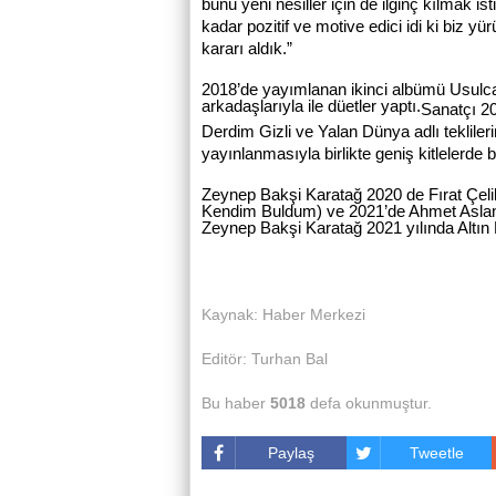
bunu yeni nesiller için de ilginç kılmak i
kadar pozitif ve motive edici idi ki biz 
kararı aldık.”
2018’de yayımlanan ikinci albümü Usulca
arkadaşlarıyla ile düetler yaptı.
Sanatçı 20
Derdim Gizli ve Yalan Dünya adlı teklilerin
yayınlanmasıyla birlikte geniş kitlelerde b
Zeynep Bakşi Karatağ 2020 de Fırat Çeli
Kendim Buldum) ve 2021’de Ahmet Aslan (
Zeynep Bakşi Karatağ 2021 yılında Altın
Kaynak: Haber Merkezi
Editör: Turhan Bal
Bu haber
5018
defa okunmuştur.
Paylaş
Tweetle