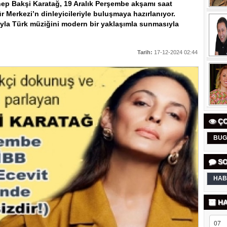
ep Bakşi Karatağ, 19 Aralık Perşembe akşamı saat
ür Merkezi’n dinleyicileriyle buluşmaya hazırlanıyor.
arzıyla Türk müziğini modern bir yaklaşımla sunmasıyla
Tarih:
17-12-2024 02:44
ÇO
BUG
SO
HAB
HA