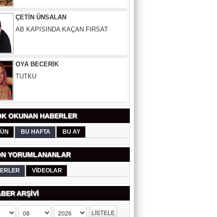
OYA BECERİK
TUTKU
ŞAHİN SÖNMEZ
DOĞRU LOKASYONUN SIRRI:
PROFESYONEL EMLAK
DANIŞMANLIĞI
K OKUNAN HABERLER
ERDEM YÜCEL
ÜN
BU HAFTA
BU AY
GEÇMİŞTE VE GÜNÜMÜZDE
ÜNİVERSİTELERİMİZ
N YORUMLANANLAR
SELDA ÇAPAR
ERLER
VİDEOLAR
SİCİLYA DAĞLARINDA NAZIM
HİKMET'LE BULUŞMA
BER ARŞİVİ