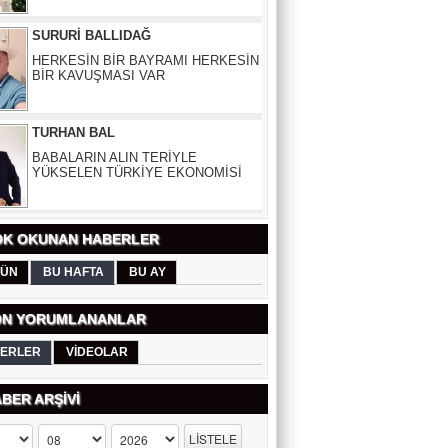
HERKESİN BİR BAYRAMI HERKESİN
BİR KAVUŞMASI VAR
TURHAN BAL
BABALARIN ALIN TERİYLE
YÜKSELEN TÜRKİYE EKONOMİSİ
ELİF UZUN
DUYARLILIK BİR ZAYIFLIK MI,
İNSANLIĞIN SON KALINTISI MI?
K OKUNAN HABERLER
ÜN
BU HAFTA
BU AY
AYDIN COŞKUNTÜRK
BABA CANDIR EVLAT BALDIR
N YORUMLANANLAR
ERLER
VİDEOLAR
ÇETİN ÜNSALAN
BER ARŞİVİ
AB KAPISINDA KAÇAN FIRSAT