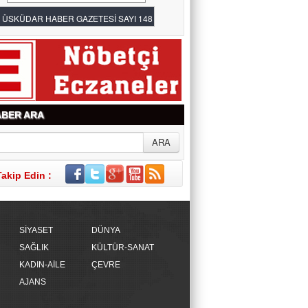
Av. ÖZCAN BAKIRCI
YAPAY ZEKÂ HATA YAPARSA SANIK
SANDALYESİNE KİM OTURACAK?
BER ARA
Takip Edin :
SİYASET
DÜNYA
SAĞLIK
KÜLTÜR-SANAT
KADIN-AİLE
ÇEVRE
AJANS