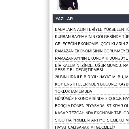
YAZILAR
BABALARIN ALIN TERİYLE YÜKSELEN T
KURBAN BAYRAMININ GÖLGESİNDE TÜR
GELECEĞİN EKONOMİSİ ÇOCUKLARIN Z
RAMAZAN EKONOMİSİNİN GÖRÜNMEYE
RAMAZAN AYININ EKONOMİK DÖNGÜYE 
BİR KALEMİN İZİNDE: UĞUR MUMCU, R
SESSİZ EL DEĞİŞTİRMESİ
28 BİN LİRA İLE BİR YIL: HAYAT MI BU,
KÖY ENSTİTÜLERİNDEN BUGÜNE: KAYBO
YOKLUKTAN UMUDA
GÜNÜMÜZ EKONOMİSİNDE 3 ÇOCUK HA
BORÇLA DÖNEN PİYASADA İSTİKRAR O
KASAP TEZGAHINDA EKONOMİ: TABLOD
SİGORTA PRİMLERİ ARTIYOR, EMEKLİ 
HAYAT ÇALIŞARAK MI GEÇMELİ?