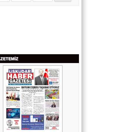
OYA BECERİK
TUTKU
ŞAHİN SÖNMEZ
DOĞRU LOKASYONUN SIRRI:
PROFESYONEL EMLAK
DANIŞMANLIĞI
ZETEMİZ
ERDEM YÜCEL
GEÇMİŞTE VE GÜNÜMÜZDE
ÜNİVERSİTELERİMİZ
SELDA ÇAPAR
SİCİLYA DAĞLARINDA NAZIM
HİKMET'LE BULUŞMA
NEVİN ÇUBUKOĞLU
KALBİN HUZURU