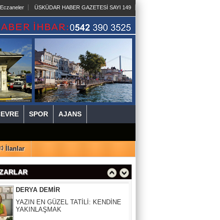
 Eczaneler
ÜSKÜDAR HABER GAZETESİ SAYI 149
SELDA ÇAPAR
SİCİLYA DAĞLARINDA NAZIM
HİKMET'LE BULUŞMA
NEVİN ÇUBUKOĞLU
KALBİN HUZURU
ÇEVRE
SPOR
AJANS
Av. ÖZCAN BAKIRCI
YAPAY ZEKÂ HATA YAPARSA SANIK
SANDALYESİNE KİM OTURACAK?
İlanlar
DERYA DEMİR
ZARLAR
YAZIN EN GÜZEL TATİLİ: KENDİNE
YAKINLAŞMAK
SURURİ BALLIDAĞ