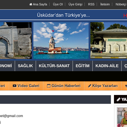
Ana Sayfa
Üye Ol
Üye Girişi
RSS
İletisim
Nöbetçi
ONOMİ
SAĞLIK
KÜLTÜR-SANAT
EĞİTİM
KADIN-AİLE
eri
Video Galeri
Günün Haberleri
Köşe Yazarları
YA
net@gmail.com
İ