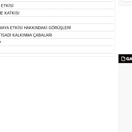
ETKİSİ
E KATKISI
NMAYA ETKİSİ HAKKINDAKİ GÖRÜŞLERİ
KTİSADİ KALKINMA ÇABALARI
?
GA