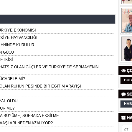
ÜRKİYE EKONOMİSİ
KİYE HAYVANCILIĞI
İHNİNDE KURULUR
N GÜCÜ
ETKİSİ
AHATSIZ OLAN GÜÇLER VE TÜRKİYE’DE SERMAYENİN
ÇO
 MÜCADELE Mİ?
BUG
LAN RUHUN PEŞİNDE BİR EĞİTİM ARAYIŞI
SO
YAL OLDU
HAB
LUR MU?
A BÜYÜME, SOFRADA EKSİLME
HA
MAAŞLARI NEDEN AZALIYOR?