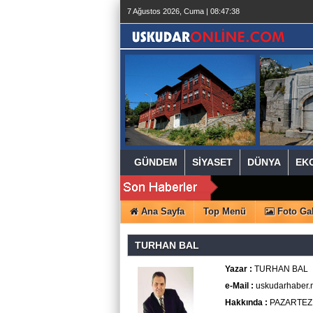
beylikdüzü
7 Ağustos 2026, Cuma | 08:47:39
escort
beylikdüzü
escort
beylikdüzü
escort
bayan
beylikdüzü
escort
bayan
escort
beylikdüzü
beylikdüzü
escort
GÜNDEM
SİYASET
DÜNYA
EK
Ana Sayfa
Top Menü
Foto Gal
TURHAN BAL
Yazar :
TURHAN BAL
e-Mail :
uskudarhaber.
Hakkında :
PAZARTEZ