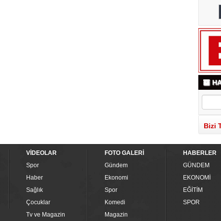
HA
Bizi 
VİDEOLAR
FOTO GALERİ
HABERLER
Spor
Gündem
GÜNDEM
Haber
Ekonomi
EKONOMİ
Sağlık
Spor
EĞİTİM
Çocuklar
Komedi
SPOR
Tv ve Magazin
Magazin