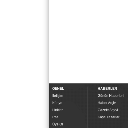
GENEL
HABERLER
İletişim
Günün Haberleri
Künye
Haber Arşivi
Linkler
Gazete Arşivi
Rss
Köşe Yazarları
Üye Ol