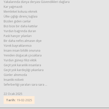
Yakalarında dünya deryası Güvendikleri dağlara
Kar yağmazdı
Memleket kokusu ekmek
Ülke çığlığı direnç tuğlası
Bizden giden canlar
Bizi bize bir daha kattılar
Yurdun bağrında duran
Paslı hançer yılanları
Bir daha nefes almasın diye
Yürek bayraklarımızı
İnsanı insan bildik onuruna
Yeniden doğacak çocuklara
Yurdun güneşi filizi ektik
Geçit yok karanlık insanlara
Geçit yok kardeşliği yıkanlara
Günler alnımızda
İnsanlık nöbeti
Seferberliği yaraları sara sara ...
22 Ocak 2025
Tarih:
19-02-2025