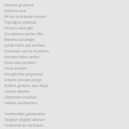
Gecenin gözlerine
Günlerin acısı
Haberin Doğru Adresi.
Bir kar tozu kadar masum
Toprağına yaslanan
Yeryüzü ailesi gibi
Çocuklarına sarılan eller
Bilinmez karanlığın
İçinde nefes alıp verirken
Dumanlar sarmış etraflarını
Kimsesiz kalan sesleri
Dilsiz olan yürekleri
Umut ararken
Köroğlu bile yetişemedi
Onların ömrüne yangın
Bizlerin gönlüne ateş düştü
Cennet ülkemin
Cehennem insanları
Yaktılar umutlarımızı
Yenilmediler yakalandılar
Yazgıları değildi sabırları
Yüzlerinde bir sis bulutu