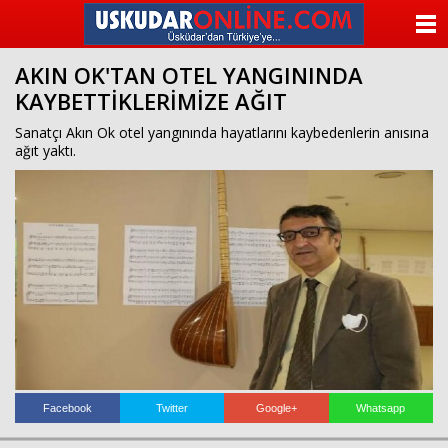
beylikdüzü
escort
ANASAYFA
beylikdüzü
escort
AKIN OK'TAN OTEL YANGININDA
KATEGORİLER
beylikdüzü
KAYBETTİKLERİMİZE AĞIT
escort
bayan
YAZARLAR
Sanatçı Akın Ok otel yangınında hayatlarını kaybedenlerin anısına
beylikdüzü
ağıt yaktı.
escort
bayan
ANKETLER
escort
beylikdüzü
FOTO GALERİ
beylikdüzü
escort
VİDEO GALERİ
KÜNYE
İLETİŞİM
Facebook
Twitter
Google+
Whatsapp