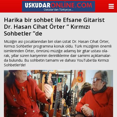
beylikdüzü
escort
ANASAYFA
beylikdüzü
escort
Harika bir sohbet ile Efsane Gitarist
KATEGORİLER
beylikdüzü
Dr. Hasan Cihat Örter “ Kırmızı
escort
bayan
Sohbetler ”de
YAZARLAR
beylikdüzü
escort
Mü­zi­ğin asi ço­cuk­la­rın­dan biri olan üstat Dr. Hasan Cihat Örter,
bayan
ANKETLER
Kır­mı­zı Soh­bet­ler prog­ra­mı­na konuk oldu. Türk mü­zi­ği­nin önem­li
escort
isim­le­rin­den Örter, öm­rü­nü mü­zi­ğe ada­mış bir gitar us­ta­sı ola­
beylikdüzü
rak, yıl­lar süren ka­ri­ye­ri­nin de­rin­lik­le­ri­ne dair sa­mi­mi açık­la­ma­lar­
FOTO GALERİ
beylikdüzü
da bu­lun­du. Bu sohbetin tamamı ve dahası YouTube’da Kırmızı
escort
Sohbetler’de!
VİDEO GALERİ
KÜNYE
İLETİŞİM