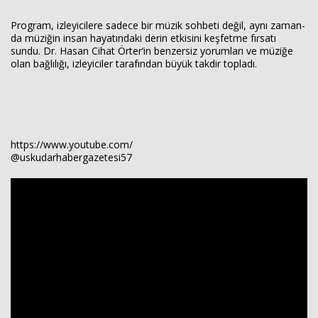
Prog­ram, iz­le­yi­ci­le­re sa­de­ce bir müzik soh­be­ti değil, aynı za­man­
da mü­zi­ğin insan ha­ya­tın­da­ki derin et­ki­si­ni keş­fet­me fır­sa­tı
sundu. Dr. Hasan Cihat Örter’in ben­zer­siz yo­rum­la­rı ve mü­zi­ğe
olan bağ­lı­lı­ğı, iz­le­yi­ci­ler ta­ra­fın­dan büyük tak­dir top­la­dı.
https://www.youtube.com/
@uskudarhabergazetesi57