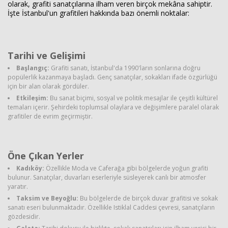
olarak, grafiti sanatçılarına ilham veren birçok mekâna sahiptir.
İşte İstanbul'un grafitileri hakkında bazı önemli noktalar:
Haberin Doğru Adresi.
Tarihi ve Gelişimi
Başlangıç:
Grafiti sanatı, İstanbul'da 1990'ların sonlarına doğru
popülerlik kazanmaya başladı. Genç sanatçılar, sokakları ifade özgürlüğü
için bir alan olarak gördüler.
Etkileşim:
Bu sanat biçimi, sosyal ve politik mesajlar ile çeşitli kültürel
temaları içerir. Şehirdeki toplumsal olaylara ve değişimlere paralel olarak
grafitiler de evrim geçirmiştir.
Öne Çıkan Yerler
Kadıköy:
Özellikle Moda ve Caferağa gibi bölgelerde yoğun grafiti
bulunur. Sanatçılar, duvarları eserleriyle süsleyerek canlı bir atmosfer
yaratır.
Taksim ve Beyoğlu:
Bu bölgelerde de birçok duvar grafitisi ve sokak
sanatı eseri bulunmaktadır. Özellikle Istiklal Caddesi çevresi, sanatçıların
gözdesidir.