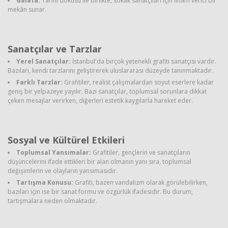
Galata:
Tarihi dokusu ile birlikte, sokak sanatçıları için ilham verici bir
mekân sunar.
Sanatçılar ve Tarzlar
Yerel Sanatçılar:
İstanbul'da birçok yetenekli grafiti sanatçısı vardır.
Bazıları, kendi tarzlarını geliştirerek uluslararası düzeyde tanınmaktadır.
Farklı Tarzlar:
Grafitiler, realist çalışmalardan soyut eserlere kadar
geniş bir yelpazeye yayılır. Bazı sanatçılar, toplumsal sorunlara dikkat
çeken mesajlar verirken, diğerleri estetik kaygılarla hareket eder.
Sosyal ve Kültürel Etkileri
Toplumsal Yansımalar:
Grafitiler, gençlerin ve sanatçıların
düşüncelerini ifade ettikleri bir alan olmanın yanı sıra, toplumsal
değişimlerin ve olayların yansımasıdır.
Tartışma Konusu:
Grafiti, bazen vandalizm olarak görülebilirken,
bazıları için ise bir sanat formu ve özgürlük ifadesidir. Bu durum,
tartışmalara neden olmaktadır.