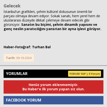
Gelecek
İstanbul'un grafitileri, şehrin kültürel dokusunun önemli bir
parçası olmaya devam ediyor. Sokak sanatı, hem yerel hem de
uluslararası düzeyde dikkat çekmeye devam edecek gibi
görünüyor.
Sanatın bu biçimi, şehrin dinamik yapısını ve
genç neslin yaratıcılığını yansıtan bir ayna işlevi görüyor.
Haber-Fotoğraf: Turhan Bal
Tarih:
09-10-2024
YORUMLAR
YORUM YAP | 0 Yorum
Henüz yorum eklenmemiştir.
Bu Haber'e ilk yorum yapan siz olun.
FACEBOOK YORUM