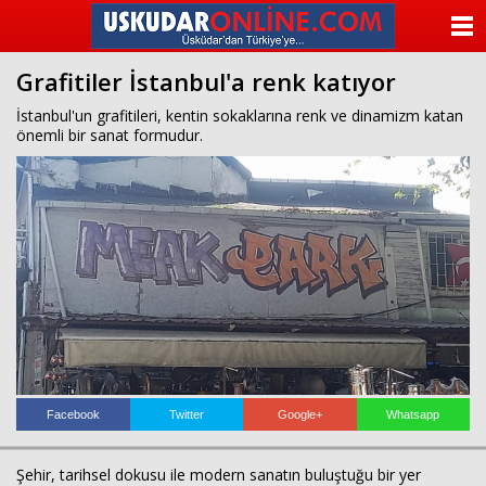
beylikdüzü
escort
ANASAYFA
beylikdüzü
escort
Grafitiler İstanbul'a renk katıyor
KATEGORİLER
beylikdüzü
escort
İstanbul'un grafitileri, kentin sokaklarına renk ve dinamizm katan
bayan
önemli bir sanat formudur.
YAZARLAR
beylikdüzü
escort
bayan
ANKETLER
escort
beylikdüzü
FOTO GALERİ
beylikdüzü
escort
VİDEO GALERİ
KÜNYE
İLETİŞİM
Facebook
Twitter
Google+
Whatsapp
Şehir, tarihsel dokusu ile modern sanatın buluştuğu bir yer