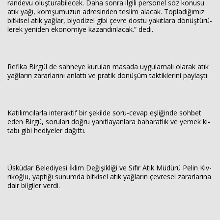
ran­de­vu oluş­tu­ra­bi­lecek. Daha sonra il­gi­li per­so­nel söz ko­nu­su
atık yağı, kom­şu­mu­zun ad­re­sin­den tes­lim ala­cak. Top­la­dı­ğı­mız
bit­ki­sel atık yağ­lar, bi­yo­di­zel gibi çevre dostu ya­kıt­la­ra dö­nüş­tü­rü­
le­rek ye­ni­den eko­no­mi­ye ka­zan­dı­rı­la­cak.” dedi.
Re­fi­ka Bir­gül de sah­ne­ye ku­ru­lan ma­sa­da uy­gu­la­ma­lı ola­rak atık
yağ­la­rın za­rar­la­rı­nı an­lat­tı ve pra­tik dö­nü­şüm tak­tik­le­ri­ni pay­laş­tı.
Ka­tı­lım­cı­lar­la in­te­rak­tif bir şe­kil­de so­ru-ce­vap eş­li­ğin­de soh­bet
eden Birgü, so­ru­la­rı doğru ya­nıt­la­yan­la­ra ba­ha­rat­lık ve yemek ki­
ta­bı gibi he­di­ye­ler da­ğıt­tı.
Üs­kü­dar Be­le­di­ye­si İklim De­ği­şik­li­ği ve Sıfır Atık Mü­dü­rü Pelin Kıv­
rı­koğ­lu, yap­tı­ğı su­num­da bit­ki­sel atık yağ­la­rın çev­re­sel za­rar­la­rı­na
dair bil­gi­ler verdi.