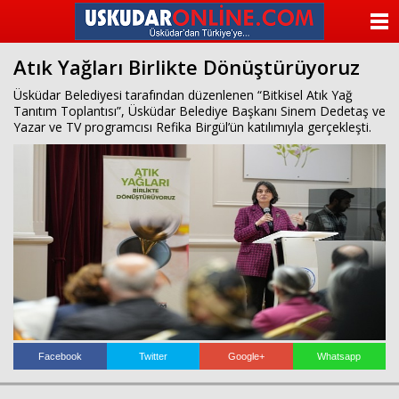
beylikdüzü
escort
ANASAYFA
beylikdüzü
escort
Atık Yağları Birlikte Dönüştürüyoruz
KATEGORİLER
beylikdüzü
escort
Üsküdar Belediyesi tarafından düzenlenen “Bitkisel Atık Yağ
bayan
Tanıtım Toplantısı”, Üsküdar Belediye Başkanı Sinem Dedetaş ve
YAZARLAR
beylikdüzü
Yazar ve TV programcısı Refika Birgül’ün katılımıyla gerçekleşti.
escort
bayan
ANKETLER
escort
beylikdüzü
FOTO GALERİ
beylikdüzü
escort
VİDEO GALERİ
KÜNYE
İLETİŞİM
Facebook
Twitter
Google+
Whatsapp