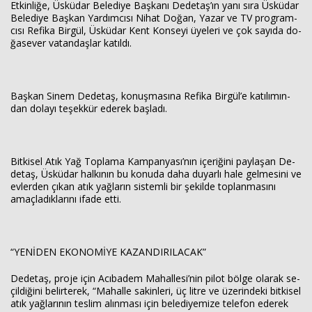
Et­kin­li­ğe, Üs­kü­dar Be­le­di­ye Baş­ka­nı De­de­taş’ın yanı sıra Üs­kü­dar
Be­le­di­ye Baş­kan Yar­dım­cı­sı Nihat Doğan, Yazar ve TV prog­ram­
cı­sı Re­fi­ka Bir­gül, Üs­kü­dar Kent Kon­se­yi üye­le­ri ve çok sa­yı­da do­
Haberin Doğru Adresi.
ğa­se­ver va­tan­daş­lar ka­tıl­dı.
Baş­kan Sinem De­de­taş, ko­nuş­ma­sı­na Re­fi­ka Bir­gül’e ka­tı­lı­mın­
dan do­la­yı te­şek­kür ede­rek baş­la­dı.
Bit­ki­sel Atık Yağ Top­la­ma Kam­pan­ya­sı’nın içe­ri­ği­ni pay­la­şan De­
de­taş, Üs­kü­dar hal­kı­nın bu ko­nu­da daha du­yar­lı hale gel­me­si­ni ve
ev­ler­den çıkan atık yağ­la­rın sis­tem­li bir şe­kil­de top­lan­ma­sı­nı
amaç­la­dık­la­rı­nı ifade etti.
“YENİDEN EKO­NOMİYE KA­ZAN­DI­RI­LA­CAK”
De­de­taş, proje için Acı­ba­dem Ma­hal­le­si’nin pilot bölge ola­rak se­
çil­di­ği­ni be­lir­te­rek, “Ma­hal­le sa­kin­le­ri, üç litre ve üze­rin­de­ki bit­ki­sel
atık yağ­la­rı­nın tes­lim alın­ma­sı için be­le­di­ye­mi­ze te­le­fon ede­rek