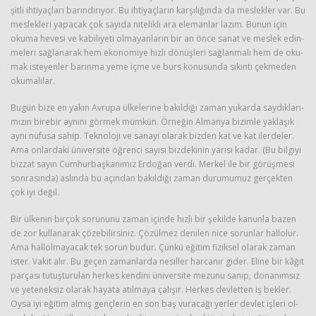
şit­li ih­ti­yaç­la­rı ba­rın­dı­rı­yor. Bu ih­ti­yaç­la­rın kar­şı­lı­ğın­da da mes­lek­ler var. Bu
mes­lek­le­ri ya­pa­cak çok sa­yı­da ni­te­lik­li ara ele­man­lar lazım. Bunun için
okuma he­ve­si ve ka­bi­li­ye­ti ol­ma­yan­la­rın bir an önce sanat ve mes­lek edin­
me­le­ri sağ­la­na­rak hem eko­no­mi­ye hızlı dö­nüş­le­ri sağ­lan­ma­lı hem de oku­
mak is­te­yen­ler ba­rın­ma yeme içme ve burs ko­nu­sun­da sı­kın­tı çek­me­den
oku­ma­lı­lar.
Bugün bize en yakın Av­ru­pa ül­ke­le­ri­ne ba­kıl­dı­ğı zaman yu­kar­da say­dık­la­rı­
mı­zın bi­re­bir ay­nı­nı gör­mek müm­kün. Ör­ne­ğin Al­man­ya bi­zim­le yak­la­şık
aynı nü­fu­sa sahip. Tek­no­lo­ji ve sa­na­yi ola­rak biz­den kat ve kat iler­de­ler.
Ama on­lar­da­ki üni­ver­si­te öğ­ren­ci sa­yı­sı biz­de­ki­nin ya­rı­sı kadar. (Bu bil­gi­yi
biz­zat sayın Cum­hur­baş­ka­nı­mız Er­do­ğan verdi. Mer­kel ile bir gö­rüş­me­si
son­ra­sın­da) as­lın­da bu açın­dan ba­kıl­dı­ğı zaman du­ru­mu­muz ger­çek­ten
çok iyi değil.
Bir ül­ke­nin bir­çok so­ru­nu­nu zaman için­de hızlı bir şe­kil­de ka­nun­la bazen
de zor kul­la­na­rak çö­ze­bi­lir­si­niz. Çö­zül­mez de­ni­len nice so­run­lar hal­lo­lur.
Ama hal­lol­ma­ya­cak tek sorun budur. Çünkü eği­tim fi­zik­sel ola­rak zaman
ister. Vakit alır. Bu geçen za­man­lar­da ne­sil­ler har­ca­nır gider. Eline bir kâğıt
par­ça­sı tu­tuş­tu­ru­lan her­kes ken­di­ni üni­ver­si­te me­zu­nu sanıp, do­na­nım­sız
ve ye­te­nek­siz ola­rak ha­ya­ta atıl­ma­ya ça­lı­şır. Her­kes dev­let­ten iş bek­ler.
Oysa iyi eği­tim almış genç­le­rin en son baş vu­ra­ca­ğı yer­ler dev­let iş­le­ri ol­