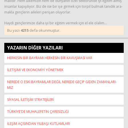
ma­lı­dır. Hem ül­ke­mi­zin hem de dün­ya­nın özel sek­tö­rün­de iyi eği­tim almış
in­san­lar ka­pı­şı­lı­yor. Biz de ise bir işe gir­mek için tor­pil bul­mak ta­nı­dık ara­
mak­la genç­le­rin aile­le­ri pe­ri­şan olu­yor­lar.
Haydi genç­le­ri­mi­ze daha iyi bir eği­tim ver­mek için el ele ola­lım…
Bu yazı
4215
defa okunmuştur.
YAZARIN DİĞER YAZILARI
HERKESİN BİR BAYRAMI HERKESİN BİR KAVUŞMASI VAR
İLETİŞİMİ VE EKONOMİYİ YÖNETMEK
NE­RE­DE O ESKİ BAY­RAM­LAR DEĞİL NE­RE­DE GEÇİP GİDEN ZA­MAN­LA­RI­
MIZ
SİYASAL İLETİŞİM STRATEJİLERİ
TÜRKİYE'DE MUHALEFETİN ÇARESİZLİĞİ
İLEŞİM AÇISINDAN YILBAŞI KUTLAMLARI