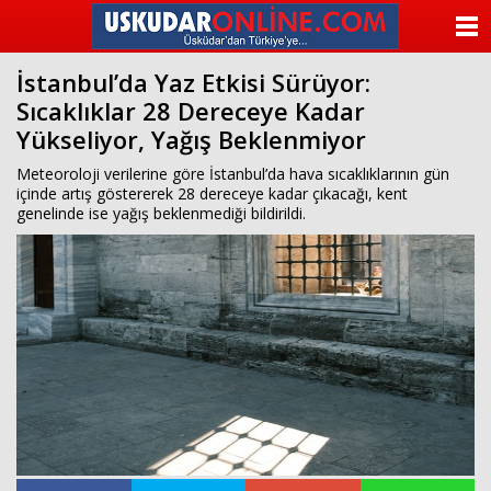
beylikdüzü
escort
ANASAYFA
beylikdüzü
escort
İstanbul’da Yaz Etkisi Sürüyor:
KATEGORİLER
beylikdüzü
Sıcaklıklar 28 Dereceye Kadar
escort
bayan
Yükseliyor, Yağış Beklenmiyor
YAZARLAR
beylikdüzü
escort
Meteoroloji verilerine göre İstanbul’da hava sıcaklıklarının gün
bayan
ANKETLER
içinde artış göstererek 28 dereceye kadar çıkacağı, kent
escort
genelinde ise yağış beklenmediği bildirildi.
beylikdüzü
FOTO GALERİ
beylikdüzü
escort
VİDEO GALERİ
KÜNYE
İLETİŞİM