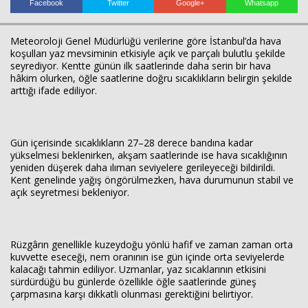
Facebook
Twitter
Google+
Whatsapp
Haberin Doğru Adresi.
Meteoroloji Genel Müdürlüğü verilerine göre İstanbul’da hava
koşulları yaz mevsiminin etkisiyle açık ve parçalı bulutlu şekilde
seyrediyor. Kentte günün ilk saatlerinde daha serin bir hava
hâkim olurken, öğle saatlerine doğru sıcaklıkların belirgin şekilde
arttığı ifade ediliyor.
Gün içerisinde sıcaklıkların 27–28 derece bandına kadar
yükselmesi beklenirken, akşam saatlerinde ise hava sıcaklığının
yeniden düşerek daha ılıman seviyelere gerileyeceği bildirildi.
Kent genelinde yağış öngörülmezken, hava durumunun stabil ve
açık seyretmesi bekleniyor.
Rüzgârın genellikle kuzeydoğu yönlü hafif ve zaman zaman orta
kuvvette eseceği, nem oranının ise gün içinde orta seviyelerde
kalacağı tahmin ediliyor. Uzmanlar, yaz sıcaklarının etkisini
sürdürdüğü bu günlerde özellikle öğle saatlerinde güneş
çarpmasına karşı dikkatli olunması gerektiğini belirtiyor.