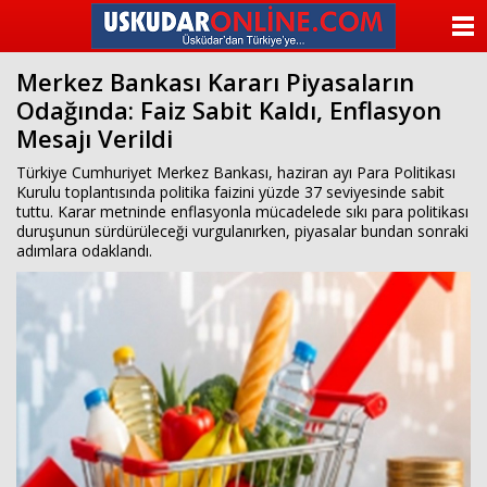
beylikdüzü
escort
ANASAYFA
beylikdüzü
escort
Merkez Bankası Kararı Piyasaların
KATEGORİLER
beylikdüzü
Odağında: Faiz Sabit Kaldı, Enflasyon
escort
bayan
Mesajı Verildi
YAZARLAR
beylikdüzü
escort
Türkiye Cumhuriyet Merkez Bankası, haziran ayı Para Politikası
bayan
ANKETLER
Kurulu toplantısında politika faizini yüzde 37 seviyesinde sabit
escort
tuttu. Karar metninde enflasyonla mücadelede sıkı para politikası
beylikdüzü
duruşunun sürdürüleceği vurgulanırken, piyasalar bundan sonraki
FOTO GALERİ
beylikdüzü
adımlara odaklandı.
escort
VİDEO GALERİ
KÜNYE
İLETİŞİM