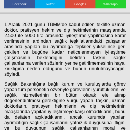
Facebook
Twitter
Google+
Whatsapp
Haberin Doğru Adresi.
1 Aralık 2021 günü TBMM’de kabul edilen teklifle uzman
doktor, pratisyen hekim ve diş hekimlerinin maaşlarında
2.500 ile 5000 lira arasında iyileştirme yapılmasına karar
verilmesinin ardından sağlık teşkilatlarındaki çalışanlar
arasında yapılan bu ayrımcılığa tepkiler yükselince geri
çekilen ve bugüne kadar neticelenmeyen iyileştirme
çalışmasının beklendiğini belirten Taşkın, sağlık
çalışanlarına verilen sözlerin yerine getirilmemesinin hayal
kırıklığına neden olduğunu ve bunun unutulmayacağını
söyledi.
Sağlık Bakanlığına bağlı kurum ve kuruluşlarda görev
yapan tüm personelin özveriyle görevlerini yürüttüklerini ve
sağlık hizmetlerinin bir bütün olarak ele alınıp
değerlendirilmesi gerektiğine vurgu yapan Taşkın, uzman
doktorların, pratisyen hekimlerin ve diş hekimlerinin
maaşlarında yapılan iyileştirmeye karşı olmadıklarını, bunu
da defaten açıkladıklarını, ancak kurumda yapılan
ayrımcılığın sağlık çalışanlarını yalnızlık duygusuna ittiğini
ve bu duygunun sağlık çalışanlarının moral ve