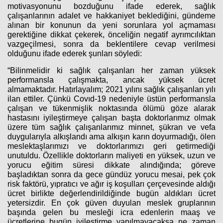
motivasyonunu bozduğunu ifade ederek, sağlık
çalışanlarının adalet ve hakkaniyet beklediğini, gündeme
alınan bir konunun da yeni sorunlara yol açmaması
gerektiğine dikkat çekerek, önceliğin negatif ayrımcılıktan
vazgeçilmesi, sonra da beklentilere cevap verilmesi
olduğunu ifade ederek şunları söyledi:
“Bilinmelidir ki sağlık çalışanları her zaman yüksek
performansla çalışmakta, ancak yüksek ücret
almamaktadır. Hatırlayalım; 2021 yılını sağlık çalışanları yılı
ilan ettiler. Çünkü Covıd-19 nedeniyle üstün performansla
çalışan ve tükenmişlik noktasında ölümü göze alarak
hastasını iyileştirmeye çalışan başta doktorlarımız olmak
üzere tüm sağlık çalışanlarımız minnet, şükran ve vefa
duygularıyla alkışlandı ama alkışın karın doyurmadığı, ölen
meslektaşlarımızı ve doktorlarımızı geri getirmediği
unutuldu. Özellikle doktorların maliyeti en yüksek, uzun ve
yorucu eğitim süresi dikkate alındığında; göreve
başladıktan sonra da gece gündüz yorucu mesai, pek çok
risk faktörü, yıpratıcı ve ağır iş koşulları çerçevesinde aldığı
ücret birlikte değerlendirildiğinde bugün aldıkları ücret
yetersizdir. En çok güven duyulan meslek gruplarının
başında gelen bu mesleği icra edenlerin maaş ve
ücretlerine bugün iyileştirme yapılmayacaksa ne zaman