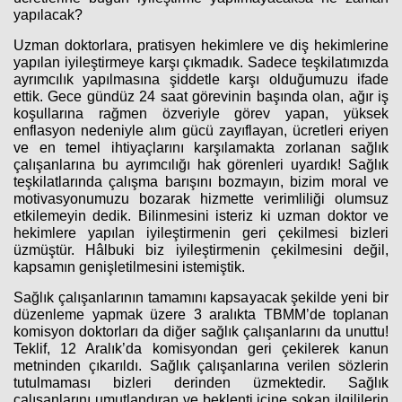
yapılacak?
Uzman doktorlara, pratisyen hekimlere ve diş hekimlerine
yapılan iyileştirmeye karşı çıkmadık. Sadece teşkilatımızda
ayrımcılık yapılmasına şiddetle karşı olduğumuzu ifade
ettik. Gece gündüz 24 saat görevinin başında olan, ağır iş
koşullarına rağmen özveriyle görev yapan, yüksek
enflasyon nedeniyle alım gücü zayıflayan, ücretleri eriyen
ve en temel ihtiyaçlarını karşılamakta zorlanan sağlık
çalışanlarına bu ayrımcılığı hak görenleri uyardık! Sağlık
teşkilatlarında çalışma barışını bozmayın, bizim moral ve
motivasyonumuzu bozarak hizmette verimliliği olumsuz
etkilemeyin dedik. Bilinmesini isteriz ki uzman doktor ve
hekimlere yapılan iyileştirmenin geri çekilmesi bizleri
üzmüştür. Hâlbuki biz iyileştirmenin çekilmesini değil,
kapsamın genişletilmesini istemiştik.
Sağlık çalışanlarının tamamını kapsayacak şekilde yeni bir
düzenleme yapmak üzere 3 aralıkta TBMM’de toplanan
komisyon doktorları da diğer sağlık çalışanlarını da unuttu!
Teklif, 12 Aralık’da komisyondan geri çekilerek kanun
metninden çıkarıldı. Sağlık çalışanlarına verilen sözlerin
tutulmaması bizleri derinden üzmektedir. Sağlık
çalışanlarını umutlandıran ve beklenti içine sokan ilgililerin