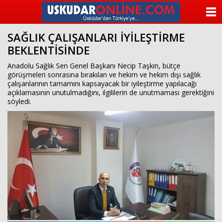
beylikdüzü
escort
ANASAYFA
beylikdüzü
escort
SAĞLIK ÇALIŞANLARI İYİLEŞTİRME
KATEGORİLER
beylikdüzü
BEKLENTİSİNDE
escort
bayan
YAZARLAR
Anadolu Sağlık Sen Genel Başkanı Necip Taşkın, bütçe
beylikdüzü
görüşmeleri sonrasına bırakılan ve hekim ve hekim dışı sağlık
escort
çalışanlarının tamamını kapsayacak bir iyileştirme yapılacağı
bayan
ANKETLER
açıklamasının unutulmadığını, ilgililerin de unutmaması gerektiğini
escort
söyledi.
beylikdüzü
FOTO GALERİ
beylikdüzü
escort
VİDEO GALERİ
KÜNYE
İLETİŞİM