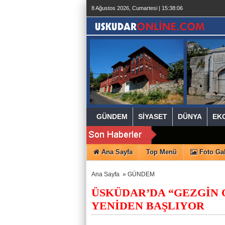
beylikdüzü
8 Ağustos 2026, Cumartesi | 15:38:06
escort
beylikdüzü
escort
beylikdüzü
escort
bayan
beylikdüzü
escort
bayan
escort
beylikdüzü
beylikdüzü
escort
GÜNDEM
SİYASET
DÜNYA
EK
Ana Sayfa
Top Menü
Foto Gal
Ana Sayfa
»
GÜNDEM
ÜSKÜDAR’DA “GEZGİN 
YENİDEN BAŞLIYOR