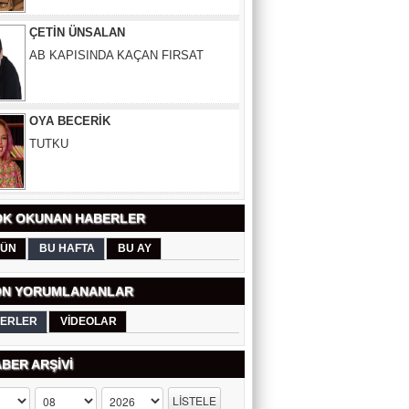
OYA BECERİK
TUTKU
ŞAHİN SÖNMEZ
DOĞRU LOKASYONUN SIRRI:
PROFESYONEL EMLAK
DANIŞMANLIĞI
K OKUNAN HABERLER
ERDEM YÜCEL
GEÇMİŞTE VE GÜNÜMÜZDE
ÜN
BU HAFTA
BU AY
ÜNİVERSİTELERİMİZ
N YORUMLANANLAR
SELDA ÇAPAR
ERLER
VİDEOLAR
SİCİLYA DAĞLARINDA NAZIM
HİKMET'LE BULUŞMA
BER ARŞİVİ
NEVİN ÇUBUKOĞLU