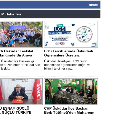
Yorum
M Haberleri
ti Üsküdar Teşkilatı
LGS Tercihlerinde Üsküdarlı
ikniğinde Bir Araya
Öğrencilere Ücretsiz
.
Rehberlik D..
i Üsküdar İlçe Başkanlığı
Üsküdar Belediyesi, LGS tercih
dan düzenlenen "Üsküdar Aile
döneminde öğrencilerin doğru ve
 teşkil..
bilinçli tercihler yap..
Ü ESNAF, GÜÇLÜ
CHP Üsküdar İlçe Başkanı
, GÜÇLÜ TÜRKİYE
Berk Tütüncü’den Muharrem