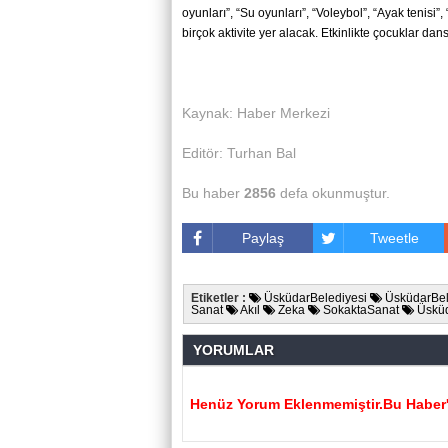
oyun­la­rı”, “Su oyun­la­rı”, “Vo­ley­bol”, “Ayak te­ni­si
bir­çok ak­ti­vi­te yer ala­cak. Et­kin­lik­te ço­cuk­lar d
Kaynak: Haber Merkezi
Editör: Turhan Bal
Bu haber
2856
defa okunmuştur.
Paylaş
Tweetle
Etiketler :
ÜsküdarBelediyesi
ÜsküdarBel
Sanat
Akıl
Zeka
SokaktaSanat
Üskü
YORUMLAR
Henüz Yorum Eklenmemiştir.Bu Haber'e