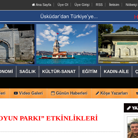
Ana Sayfa
Üye Ol
Üye Girişi
RSS
İletisim
Nöbetçi
ONOMİ
SAĞLIK
KÜLTÜR-SANAT
EĞİTİM
KADIN-AİLE
eri
Video Galeri
Günün Haberleri
Köşe Yazarları
YA
OYUN PARKI” ETKİNLİKLERİ