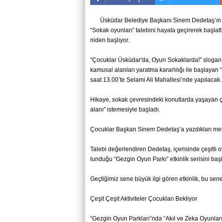
Üs­kü­dar Be­le­di­ye Baş­ka­nı Sinem De­de­taş’ın 
“Sokak oyun­la­rı” ta­le­bi­ni ha­ya­ta ge­çi­re­rek baş­la
ni­den baş­lı­yor.
"Ço­cuk­lar Üs­kü­dar'da, Oyun So­kak­lar­da!" slo­ga­nı il
ka­mu­sal alan­la­rı ya­rat­ma ka­rar­lı­lı­ğı ile baş­la­y
saat 13.00’te Se­la­mi Ali Ma­hal­le­si’nde ya­pı­la­cak.
Hi­ka­ye, sokak çev­re­sin­de­ki ko­nut­lar­da yaşayan c
alanı” is­te­me­siy­le başladı.
Ço­cuk­lar Baş­kan Sinem De­de­taş’a yaz­dık­la­rı mek­t
Ta­le­bi de­ğer­len­di­ren De­de­taş, içe­ri­sin­de çe­şit­li 
lun­du­ğu “Gez­gin Oyun Parkı” et­kin­lik se­ri­si­ni baş­la
Geç­ti­ği­miz sene büyük ilgi gören et­kin­lik, bu sene d
Çeşit Çeşit Ak­ti­vi­te­ler Ço­cuk­la­rı Bek­li­yor
“Gez­gin Oyun Park­la­rı”nda “Akıl ve Zeka Oyun­la­rı