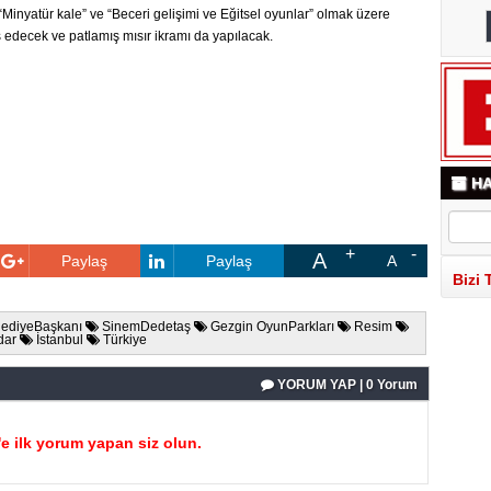
”, “Min­ya­tür kale” ve “Be­ce­ri ge­li­şi­mi ve Eğit­sel oyun­lar” olmak üzere
ans edecek ve pat­la­mış mısır ik­ra­mı da ya­pı­la­cak.
HA
A
Paylaş
Paylaş
A
Bizi 
ediyeBaşkanı
SinemDedetaş
Gezgin OyunParkları
Resim
dar
İstanbul
Türkiye
YORUM YAP | 0 Yorum
 ilk yorum yapan siz olun.