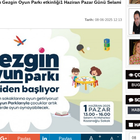
dığı Gezgin Oyun Parkı etkinliği1 Haziran Pazar Günü Selami
Tarih:
08-06-2025 12:13
ÇO
BUG
SO
HAB
HA
A
Paylaş
Paylaş
A