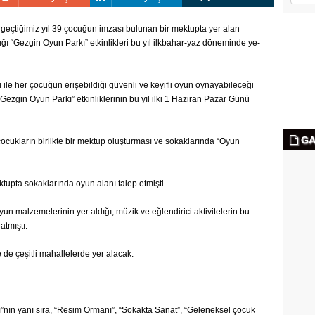
geç­ti­ği­miz yıl 39 ço­cu­ğun im­za­sı bu­lu­nan bir mek­tup­ta yer alan
t­tı­ğı “Gez­gin Oyun Parkı” et­kin­lik­le­ri bu yıl ilk­ba­har-yaz dö­ne­min­de ye­
e her ço­cu­ğun eri­şe­bil­di­ği gü­ven­li ve ke­yif­li oyun oy­na­ya­bi­le­ce­ği
an “Gez­gin Oyun Parkı” et­kin­lik­le­ri­nin bu yıl ilki 1 Ha­zi­ran Pazar Günü
GA
̧ocuk­la­rın bir­lik­te bir mek­tup oluş­tur­ma­sı ve so­kak­la­rın­da “Oyun
up­ta so­kak­la­rın­da oyun alanı talep et­miş­ti.
oyun mal­ze­me­le­ri­nin yer al­dı­ğı, müzik ve eğ­len­di­ri­ci ak­ti­vi­te­le­rin bu­
t­mış­tı.
e çe­şit­li ma­hal­le­ler­de yer ala­cak.
”nın yanı sıra, “Resim Or­ma­nı”, “So­kak­ta Sanat”, “Ge­le­nek­sel çocuk