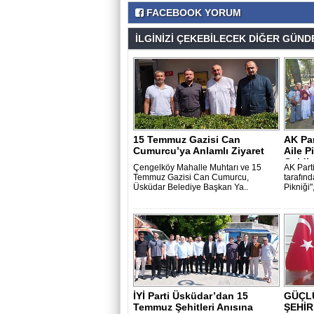
FACEBOOK YORUM
İLGİNİZİ ÇEKEBİLECEK DİĞER GÜNDE
15 Temmuz Gazisi Can
AK Par
Cumurcu’ya Anlamlı Ziyaret
Aile P
Geldi.
Çengelköy Mahalle Muhtarı ve 15
AK Part
Temmuz Gazisi Can Cumurcu,
tarafın
Üsküdar Belediye Başkan Ya..
Pikniği",
İYİ Parti Üsküdar’dan 15
GÜÇL
Temmuz Şehitleri Anısına
ŞEHİR