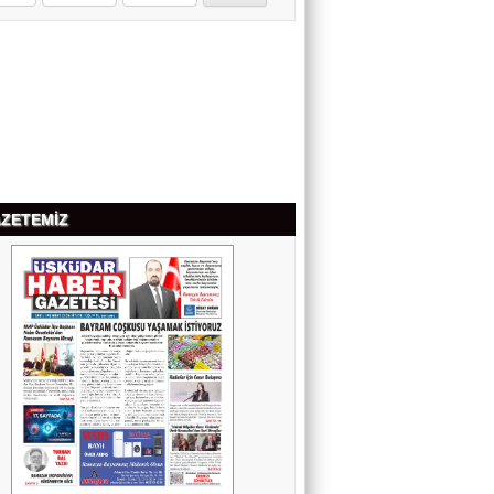
KALBİN HUZURU
Av. ÖZCAN BAKIRCI
YAPAY ZEKÂ HATA YAPARSA SANIK
SANDALYESİNE KİM OTURACAK?
ZETEMİZ