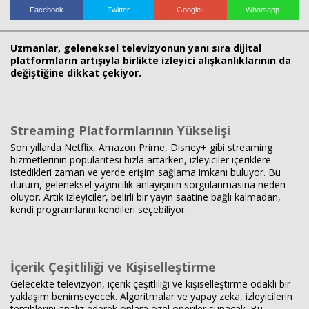
Facebook
Twitter
Google+
Whatsapp
Haberin Doğru Adresi.
Uzmanlar, geleneksel televizyonun yanı sıra dijital
platformların artışıyla birlikte izleyici alışkanlıklarının da
değiştiğine dikkat çekiyor.
Streaming Platformlarının Yükselişi
Son yıllarda Netflix, Amazon Prime, Disney+ gibi streaming
hizmetlerinin popülaritesi hızla artarken, izleyiciler içeriklere
istedikleri zaman ve yerde erişim sağlama imkanı buluyor. Bu
durum, geleneksel yayıncılık anlayışının sorgulanmasına neden
oluyor. Artık izleyiciler, belirli bir yayın saatine bağlı kalmadan,
kendi programlarını kendileri seçebiliyor.
İçerik Çeşitliliği ve Kişiselleştirme
Gelecekte televizyon, içerik çeşitliliği ve kişiselleştirme odaklı bir
yaklaşım benimseyecek. Algoritmalar ve yapay zeka, izleyicilerin
tercihlerini analiz ederek onlara özel öneriler sunacak. Bu