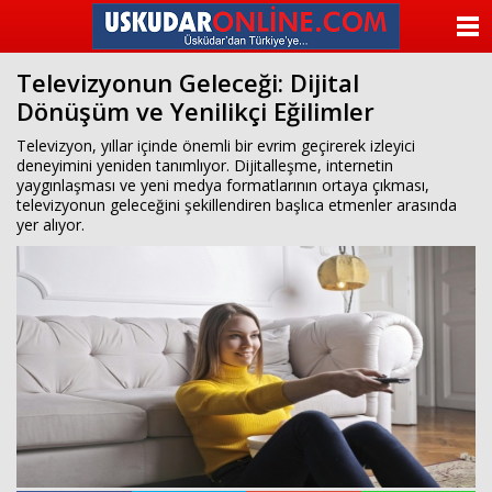
beylikdüzü
escort
ANASAYFA
beylikdüzü
escort
Televizyonun Geleceği: Dijital
KATEGORİLER
beylikdüzü
Dönüşüm ve Yenilikçi Eğilimler
escort
bayan
YAZARLAR
Televizyon, yıllar içinde önemli bir evrim geçirerek izleyici
beylikdüzü
deneyimini yeniden tanımlıyor. Dijitalleşme, internetin
escort
yaygınlaşması ve yeni medya formatlarının ortaya çıkması,
bayan
ANKETLER
televizyonun geleceğini şekillendiren başlıca etmenler arasında
escort
yer alıyor.
beylikdüzü
FOTO GALERİ
beylikdüzü
escort
VİDEO GALERİ
KÜNYE
İLETİŞİM