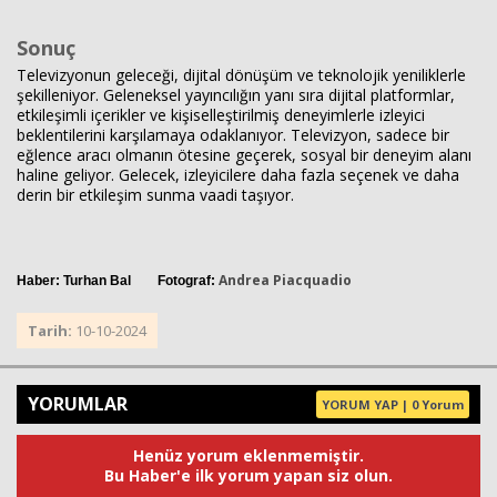
Sonuç
Televizyonun geleceği, dijital dönüşüm ve teknolojik yeniliklerle
şekilleniyor. Geleneksel yayıncılığın yanı sıra dijital platformlar,
etkileşimli içerikler ve kişiselleştirilmiş deneyimlerle izleyici
beklentilerini karşılamaya odaklanıyor. Televizyon, sadece bir
eğlence aracı olmanın ötesine geçerek, sosyal bir deneyim alanı
haline geliyor. Gelecek, izleyicilere daha fazla seçenek ve daha
derin bir etkileşim sunma vaadi taşıyor.
Andrea Piacquadio
Haber: Turhan Bal Fotograf:
Tarih:
10-10-2024
YORUMLAR
YORUM YAP | 0 Yorum
Henüz yorum eklenmemiştir.
Bu Haber'e ilk yorum yapan siz olun.