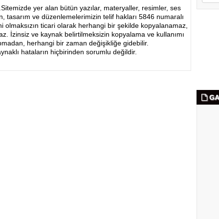
.Sitemizde yer alan bütün yazılar, materyaller, resimler, ses
n, tasarım ve düzenlemelerimizin telif hakları 5846 numaralı
zni olmaksızın ticari olarak herhangi bir şekilde kopyalanamaz,
z. İzinsiz ve kaynak belirtilmeksizin kopyalama ve kullanımı
pmadan, herhangi bir zaman değişikliğe gidebilir.
aynaklı hataların hiçbirinden sorumlu değildir.
GA