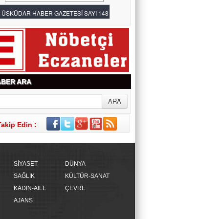
Av. ÖZCAN BAKIRCI
YAPAY ZEKÂ HATA YAPARSA SANIK
SANDALYESİNE KİM OTURACAK?
BER ARA
Takip Edin :
SİYASET
DÜNYA
SAĞLIK
KÜLTÜR-SANAT
KADIN-AİLE
ÇEVRE
AJANS