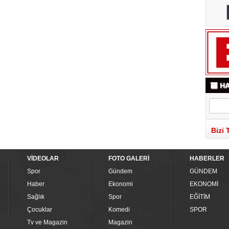
HA
Bizi 
VİDEOLAR
FOTO GALERİ
HABERLER
Spor
Gündem
GÜNDEM
Haber
Ekonomi
EKONOMİ
Sağlık
Spor
EĞİTİM
Çocuklar
Komedi
SPOR
Tv ve Magazin
Magazin