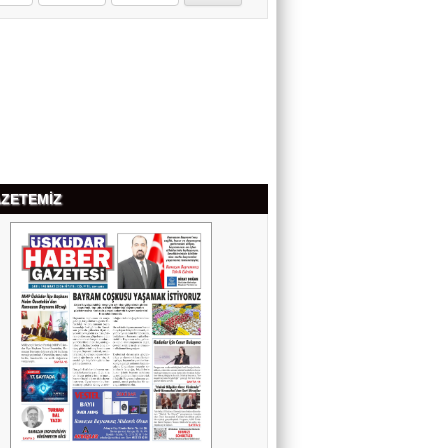
OYA BECERİK
TUTKU
ŞAHİN SÖNMEZ
DOĞRU LOKASYONUN SIRRI:
PROFESYONEL EMLAK
DANIŞMANLIĞI
ZETEMİZ
ERDEM YÜCEL
GEÇMİŞTE VE GÜNÜMÜZDE
ÜNİVERSİTELERİMİZ
SELDA ÇAPAR
SİCİLYA DAĞLARINDA NAZIM
HİKMET'LE BULUŞMA
NEVİN ÇUBUKOĞLU
KALBİN HUZURU