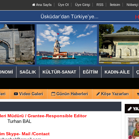
Ana Sayfa
Üye Ol
Üye Girişi
RSS
İletisim
Nöbetçi
ONOMİ
SAĞLIK
KÜLTÜR-SANAT
EĞİTİM
KADIN-AİLE
eri
Video Galeri
Günün Haberleri
Köşe Yazarları
YA
leri Müdürü /
Grantee-
Responsible Editor
Turhan BAL
şim Skype- Mail /Contact