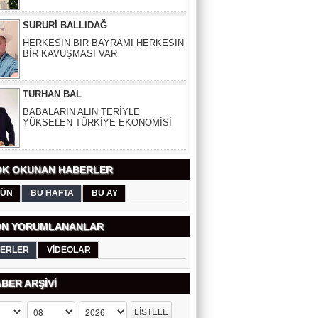
HERKESİN BİR BAYRAMI HERKESİN
BİR KAVUŞMASI VAR
TURHAN BAL
BABALARIN ALIN TERİYLE
YÜKSELEN TÜRKİYE EKONOMİSİ
ELİF UZUN
DUYARLILIK BİR ZAYIFLIK MI,
İNSANLIĞIN SON KALINTISI MI?
K OKUNAN HABERLER
AYDIN COŞKUNTÜRK
ÜN
BU HAFTA
BU AY
BABA CANDIR EVLAT BALDIR
N YORUMLANANLAR
ERLER
VİDEOLAR
ÇETİN ÜNSALAN
AB KAPISINDA KAÇAN FIRSAT
BER ARŞİVİ