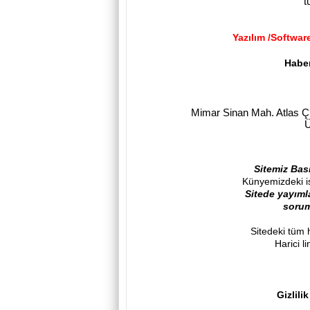
t
Yazılım /S
oftwar
Haber
Mimar Sinan Mah. Atlas Ç
Ü
Sitemiz Bası
Künyemizdeki is
Sitede yayıml
sorum
Sitedeki tüm ha
Harici l
Gizlili