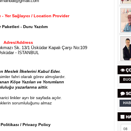
urhanbal@gmail.com
e -
Yer Sağlayıcı / L
ocation Provider
 Paketleri - Duru Yazılım
Adres/Address
ıkmazı Sk. 13/1 Üsküdar Kapalı Çarşı No:109
sküdar - İSTANBUL
ÇO
n Meslek İlkelerini Kabul Eder.
imler fahri olarak görev almışlardır.
BUG
anan Köşe Yazıları ve Yorumların
luluğu yazarlarına aittir.
SO
rici linkler ayrı bir sayfada açılır.
inklerin sorumluluğunu almaz
HAB
HA
k Politikası / Privacy Policy