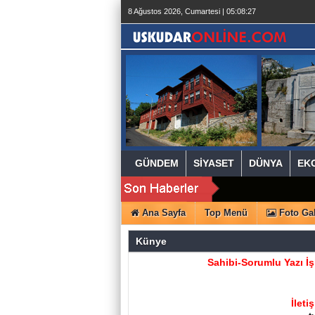
beylikdüzü
8 Ağustos 2026, Cumartesi | 05:08:27
escort
beylikdüzü
escort
beylikdüzü
escort
bayan
beylikdüzü
escort
bayan
escort
beylikdüzü
beylikdüzü
escort
GÜNDEM
SİYASET
DÜNYA
EK
Ana Sayfa
Top Menü
Foto Gal
Künye
Sahibi-
Sorumlu Yazı İş
İleti