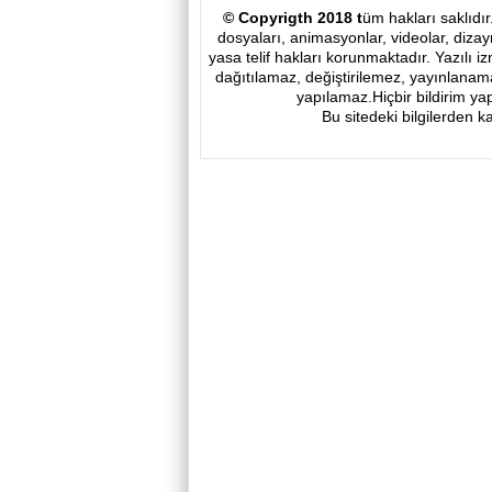
© Copyrigth 2018
t
üm hakları saklıdır
dosyaları, animasyonlar, videolar, dizay
yasa telif hakları korunmaktadır. Yazılı i
dağıtılamaz, değiştirilemez, yayınlanama
yapılamaz.Hiçbir bildirim ya
Bu sitedeki bilgilerden k