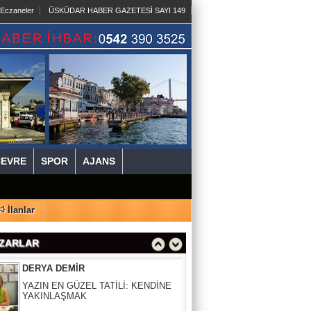
 Eczaneler
ÜSKÜDAR HABER GAZETESİ SAYI 149
SELDA ÇAPAR
SİCİLYA DAĞLARINDA NAZIM
HİKMET'LE BULUŞMA
NEVİN ÇUBUKOĞLU
KALBİN HUZURU
ÇEVRE
SPOR
AJANS
Av. ÖZCAN BAKIRCI
YAPAY ZEKÂ HATA YAPARSA SANIK
SANDALYESİNE KİM OTURACAK?
İlanlar
DERYA DEMİR
ZARLAR
YAZIN EN GÜZEL TATİLİ: KENDİNE
YAKINLAŞMAK
SURURİ BALLIDAĞ