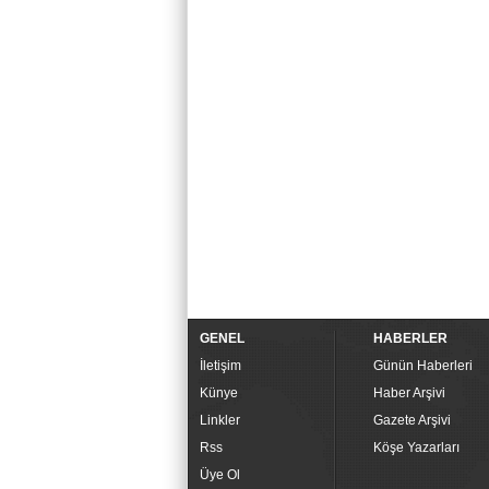
GENEL
HABERLER
İletişim
Günün Haberleri
Künye
Haber Arşivi
Linkler
Gazete Arşivi
Rss
Köşe Yazarları
Üye Ol