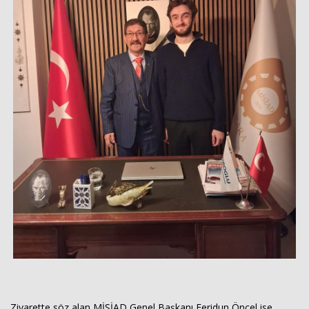
Ziyarette söz alan MİSİAD Genel Başkanı Feridun Öncel ise