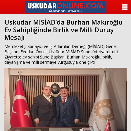
beylikdüzü
escort
ANASAYFA
beylikdüzü
escort
Üsküdar MİSİAD’da Burhan Makıroğlu
KATEGORİLER
beylikdüzü
Ev Sahipliğinde Birlik ve Milli Duruş
escort
bayan
Mesajı
YAZARLAR
beylikdüzü
escort
Memleketçi Sanayici ve İş Adamları Derneği (MİSİAD) Genel
bayan
ANKETLER
Başkanı Feridun Öncel, Üsküdar MİSİAD Şubesi’ni ziyaret etti.
escort
Ziyarette ev sahibi Şube Başkanı Burhan Makıroğlu, birlik,
beylikdüzü
dayanışma ve milli sermaye vurgusuyla öne çıktı.
FOTO GALERİ
beylikdüzü
escort
VİDEO GALERİ
KÜNYE
İLETİŞİM