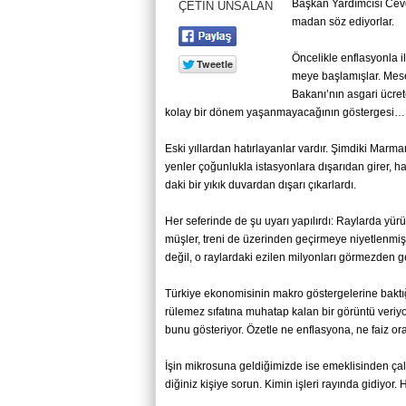
Baş­kan Yar­dım­cı­sı Cev­d
ÇETİN ÜNSALAN
ma­dan söz edi­yor­lar.
Ön­ce­lik­le enf­las­yon­la i
me­ye baş­la­mış­lar. Me­s
Ba­ka­nı’nın as­ga­ri üc­r
kolay bir dönem ya­şan­ma­ya­ca­ğı­nın gös­ter­ge­si…
Eski yıl­lar­dan ha­tır­la­yan­lar var­dır. Şim­di­ki Mar­m
yen­ler ço­ğun­luk­la is­tas­yon­la­ra dı­şa­rı­dan girer
da­ki bir yıkık du­var­dan dı­şa­rı çı­kar­lar­dı.
Her se­fe­rin­de de şu uyarı ya­pı­lır­dı: Ray­lar­da yü­rü
müş­ler, treni de üze­rin­den ge­çir­me­ye ni­yet­len
değil, o ray­lar­da­ki ezi­len mil­yon­la­rı gör­mez­den 
Tür­ki­ye eko­no­mi­si­nin makro gös­ter­ge­le­ri­ne bak­
rü­le­mez sı­fa­tı­na mu­ha­tap kalan bir gö­rün­tü ve­ri­y
bunu gös­te­ri­yor. Özet­le ne enf­las­yo­na, ne faiz oran­
İşin mik­ro­su­na gel­di­ği­miz­de ise emek­li­sin­den ça­lı­
di­ği­niz ki­şi­ye sorun. Kimin iş­le­ri ra­yın­da gi­di­yor. 