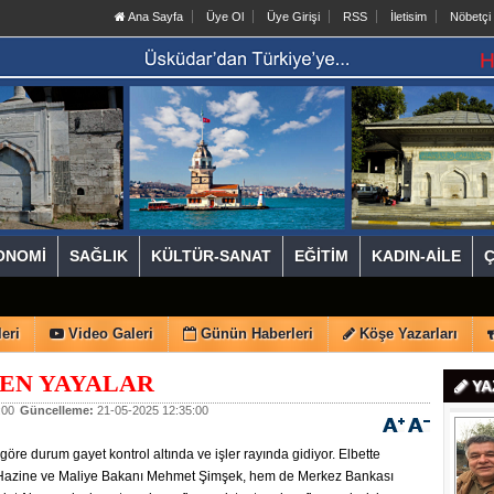
Ana Sayfa
Üye Ol
Üye Girişi
RSS
İletisim
Nöbetçi
ONOMİ
SAĞLIK
KÜLTÜR-SANAT
EĞİTİM
KADIN-AİLE
eri
Video Galeri
Günün Haberleri
Köşe Yazarları
EN YAYALAR
YA
:00
Güncelleme:
21-05-2025 12:35:00
 göre durum gayet kont­rol al­tın­da ve işler ra­yın­da gi­di­yor. El­bet­te
a­zi­ne ve Ma­li­ye Ba­ka­nı Meh­met Şim­şek, hem de Mer­kez Ban­ka­sı