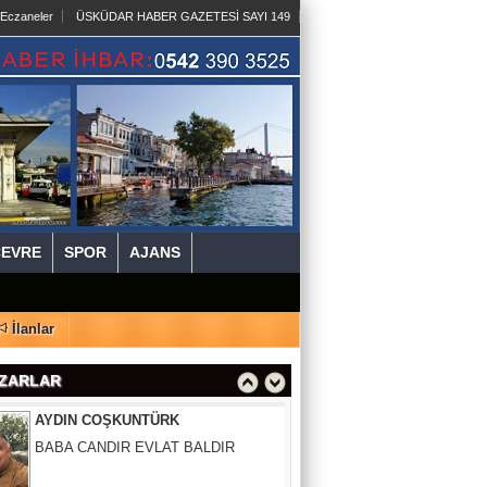
 Eczaneler
ÜSKÜDAR HABER GAZETESİ SAYI 149
SURURİ BALLIDAĞ
HERKESİN BİR BAYRAMI HERKESİN
BİR KAVUŞMASI VAR
TURHAN BAL
BABALARIN ALIN TERİYLE
YÜKSELEN TÜRKİYE EKONOMİSİ
ÇEVRE
SPOR
AJANS
ELİF UZUN
DUYARLILIK BİR ZAYIFLIK MI,
İNSANLIĞIN SON KALINTISI MI?
İlanlar
AYDIN COŞKUNTÜRK
ZARLAR
BABA CANDIR EVLAT BALDIR
ÇETİN ÜNSALAN