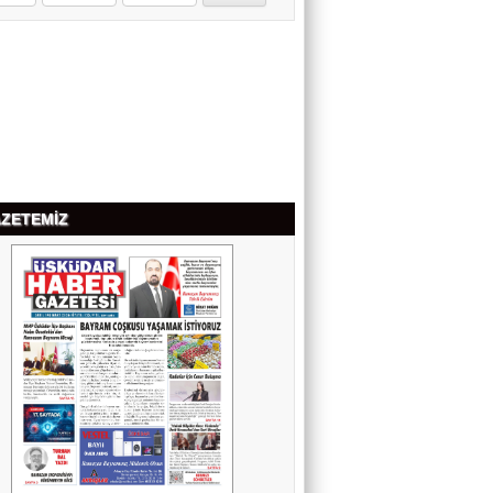
NEVİN ÇUBUKOĞLU
KALBİN HUZURU
Av. ÖZCAN BAKIRCI
YAPAY ZEKÂ HATA YAPARSA SANIK
SANDALYESİNE KİM OTURACAK?
ZETEMİZ