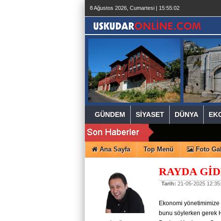
beylikdüzü
8 Ağustos 2026, Cumartesi | 15:55:02
escort
beylikdüzü
escort
beylikdüzü
escort
bayan
beylikdüzü
escort
bayan
escort
beylikdüzü
beylikdüzü
escort
GÜNDEM
SİYASET
DÜNYA
EK
Ana Sayfa
Top Menü
Foto Gal
RAYDA GİD
Tarih:
21-05-2025 12:35
Eko­no­mi yö­ne­ti­mi­mi­ze
bunu söy­ler­ken gerek H