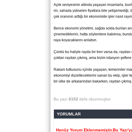
Açlık se­vi­ye­si­nin al­tın­da ya­şa­yan in­san­lar­la, bu
rin, sa­ha­da yük­se­len fi­yat­la­ra bile ye­ti­şe­me­di­ği, ö
çek ora­nı­nın art­tı­ğı bir eko­no­mi­de işler nasıl ra­yı
Bence eko­no­mi yö­ne­ti­mi, sağda solda bun­la­rı an
çi­ne­me­dik­le­ri­ni, hatta söy­lem­le­re ba­kı­lır­sa, bun
raya ko­ya­cak­la­rı­nı an­lat­sın.
Çünkü bu ha­liy­le rayda bir tren varsa da, ray­dan çık
çok­tan ray­dan çık­mış, ama bizim is­tas­yon şef­le­re ge
Rakam tut­ku­su­nu için­de ya­şa­yan, te­men­ni­ler man­
eko­no­mi­yi dü­zel­te­cek­le­ri­ni sanan bu ekip, işle
bir ülke de ar­ka­la­rın­dan ba­kar­ken, ray­dan çık­mış tre­
Bu yazı
6102
defa okunmuştur.
YORUMLAR
Henüz Yorum Eklenmemiştir.Bu Yazı'ya