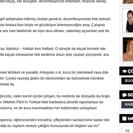
et Akçay, sıkı du­ruş­tan, de­zenf­las­yo­nist or­tam­dan, fi­nan­sal sı­kı­laş­
l­gi­li tar­tış­ma­la­rı bi­tir­miş ol­sa­lar gerek ki, de­zenf­las­yon­dan bile bah­set­
e­le An­ka­ra’dan böyle mi gö­zü­kü­yor bi­le­me­ye­ce­ğim ama, Ça­lış­ma
e­te ara zam ta­le­bin­de de topu taca at­ma­sı, va­tan­daş açı­sın­dan pek de
a­ray, İstan­bul – Hal­ka­lı tren hat­tıy­dı. O sü­reç­te de kaçak bin­mek is­te­
, hatta kaçak ol­ma­yan­lar bile kes­tir­me olsun diye ray­dan yü­rü­ye­rek, ara­
ÇO
­mek teh­li­ke­li ve ya­sak­tır. An­la­şı­lan o ki, koca bir mem­le­ke­ti raya dök­
­miş­ler. Çünkü ra­yın­da giden bir eko­no­mi­den de bah­set­mek müm­kün
BUG
gel­mek de.
SO
tı­ğı­nız­da, zaten kendi için­de çe­li­şen, bu ne­den­le de dün­ya­da da ön­gö­
or. Ni­te­kim Fitch’in Tür­ki­ye’deki ban­ka­la­ra yö­ne­lik ra­por­la­ma­sı da
HAB
la­rı­na, ne de kura inan­ma­dık­la­rı her hal­le­rin­den an­la­şı­lı­yor.
HA
şa­nı­na, öğ­ren­ci­sin­den es­na­fı­na, çift­çi­sin­den sa­na­yi­ci­si­ne kadar is­te­
Hatta bu ray­la­rın ne­re­ye çık­tı­ğı­nı ko­nu­sun­da bir bil­gi­le­ri var mı?