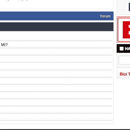
Yorum
 MI?
HA
Bizi 