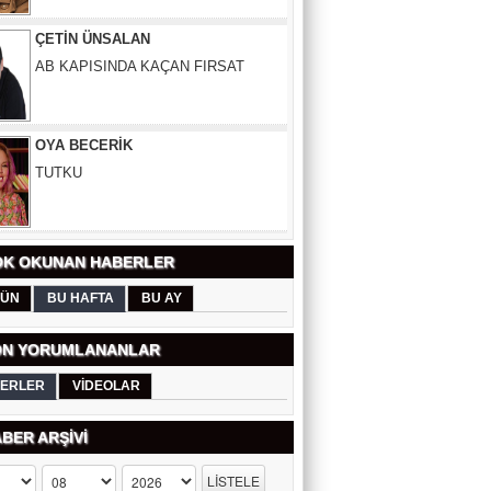
AB KAPISINDA KAÇAN FIRSAT
OYA BECERİK
TUTKU
ŞAHİN SÖNMEZ
DOĞRU LOKASYONUN SIRRI:
PROFESYONEL EMLAK
DANIŞMANLIĞI
K OKUNAN HABERLER
ÜN
BU HAFTA
BU AY
ERDEM YÜCEL
GEÇMİŞTE VE GÜNÜMÜZDE
N YORUMLANANLAR
ÜNİVERSİTELERİMİZ
ERLER
VİDEOLAR
SELDA ÇAPAR
BER ARŞİVİ
SİCİLYA DAĞLARINDA NAZIM
HİKMET'LE BULUŞMA