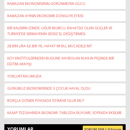
RAMAZAN EKONOMİSİNİN GÖRÜNMEYEN GÜCÜ
RAMAZAN AYININ EKONOMİK DÖNGÜYE ETKİSİ
BİR KALEMİN İZİNDE: UĞUR MUMCU, RAHATSIZ OLAN GÜÇLER VE
TÜRKİYE’DE SERMAYENİN SESSİZ EL DEĞİŞTİRMESİ
28 BİN LİRA İLE BİR YIL: HAYAT MI BU, MÜCADELE Mİ?
KÖY ENSTİTÜLERİNDEN BUGÜNE: KAYBOLAN RUHUN PEŞİNDE BİR
EĞİTİM ARAYIŞI
YOKLUKTAN UMUDA
GÜNÜMÜZ EKONOMİSİNDE 3 ÇOCUK HAYAL OLDU
BORÇLA DÖNEN PİYASADA İSTİKRAR OLUR MU?
KASAP TEZGAHINDA EKONOMİ: TABLODA BÜYÜME, SOFRADA EKSİLME
YORUMLAR
YORUM YAP | 0 Yorum