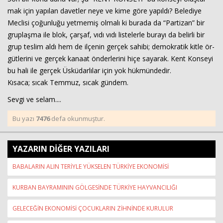
mak için ya­pı­lan da­vet­ler neye ve kime göre ya­pıl­dı? Be­le­di­ye
Mec­li­si ço­ğun­lu­ğu yet­me­miş ol­ma­lı ki bu­ra­da da “Par­ti­zan” bir
grup­laş­ma ile blok, çar­şaf, vıdı vıdı lis­te­ler­le bu­ra­yı da be­lir­li bir
grup tes­lim aldı hem de il­çe­nin ger­çek sa­hi­bi; de­mok­ra­tik kitle ör­
güt­le­ri­ni ve ger­çek ka­na­at ön­der­le­ri­ni hiçe sa­ya­rak. Kent Kon­se­yi
bu hali ile ger­çek Üs­kü­dar­lı­lar için yok hük­mün­de­dir.
Kısaca; sıcak Temmuz, sıcak gündem.
Sevgi ve selam....
Bu yazı
7476
defa okunmuştur.
YAZARIN DİĞER YAZILARI
BABALARIN ALIN TERİYLE YÜKSELEN TÜRKİYE EKONOMİSİ
KURBAN BAYRAMININ GÖLGESİNDE TÜRKİYE HAYVANCILIĞI
GELECEĞİN EKONOMİSİ ÇOCUKLARIN ZİHNİNDE KURULUR