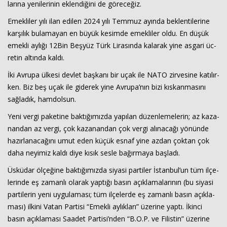
la­rı­na ye­ni­le­ri­nin ek­len­di­ği­ni de gö­re­ce­ğiz.
Emek­li­ler yılı ilan edi­len 2024 yılı Tem­muz ayın­da bek­len­ti­le­ri­ne
Haberin Doğru Adresi.
kar­şı­lık bu­la­ma­yan en büyük ke­sim­de emek­li­ler oldu. En düşük
emek­li ay­lı­ğı 12Bin Beş­yüz Türk Li­ra­sın­da ka­la­rak yine as­ga­ri üc­
re­tin al­tın­da kaldı.
İki Av­ru­pa ül­ke­si dev­let baş­ka­nı bir uçak ile NATO zir­ve­si­ne ka­tı­lır­
ken. Biz beş uçak ile gi­de­rek yine Av­ru­pa’nın bizi kıs­kan­ma­sı­nı
sağ­la­dık, ham­dol­sun.
Yeni vergi pa­ke­ti­ne bak­tı­ğı­mız­da ya­pı­lan dü­zen­le­me­le­rin; az ka­za­
nan­dan az vergi, çok ka­za­nan­dan çok vergi alı­na­ca­ğı yö­nün­de
ha­zır­la­na­ca­ğı­nı umut eden küçük esnaf yine azdan çok­tan çok
daha ne­yi­miz kaldı diye kısık sesle ba­ğır­ma­ya baş­la­dı.
Üs­kü­dar öl­çe­ği­ne bak­tı­ğı­mız­da si­ya­si par­ti­ler İstan­bul’un tüm il­çe­
le­rin­de eş za­man­lı ola­rak yap­tı­ğı basın açık­la­ma­la­rı­nın (bu si­ya­si
par­ti­le­rin yeni uy­gu­la­ma­sı; tüm il­çe­ler­de eş za­man­lı basın açık­la­
ma­sı) il­ki­ni Vatan Par­ti­si “Emek­li ay­lık­la­rı” üze­ri­ne yaptı. İkinci
basın açık­la­ma­sı Sa­adet Par­ti­si’nden “B.O.P. ve Fi­lis­tin” üze­ri­ne