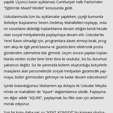
ya­pıl­dı. Üçün­cü basın açık­la­ma­sı Cum­hu­ri­yet Halk Par­ti­si’nden
“Eği­tim’de Ma­arif Mo­de­li” ko­nu­sun­da geldi.
Üs­kü­da­rı­mız­da tüm bu açık­la­ma­lar ya­pı­lır­ken; çi­çe­ği bur­nun­da
Be­le­di­ye Baş­ka­nı­mız Sinem De­de­taş Ma­hal­le­li­le­ri top­la­yıp, on­la­
rın so­run­la­rı­nı din­le­di­ği top­lan­tı­la­rı­na devam et­ti­ği­ni kendi he­sa­bı
olan sos­yal med­ya­la­rın­da pay­laş­ma­ya devam etti. Üs­kü­dar’da
Yerel Basın ol­ma­dı­ğı için, prog­ram­la­ra davet et­me­yi bırak, prog­
ram akışı ile il­gi­li yerel ba­sı­na ve ga­ze­te­ci­le­re elekt­ro­nik posta
gön­de­re­lim zah­me­ti­ne bile gir­me­di. Seçim ön­ce­si ya­pı­lan top­lan­
tı­lar­da ve­ri­len söz­ler birer birer itina ile unu­tu­lur, biz bu du­ru­mun
ya­ban­cı­sı de­ği­liz. Siz de ya­nı­nız­da biz­le­rin oluş­tur­du­ğu büt­çe­ler­le
ma­aş­la­rı­nı alan per­so­ne­li­niz­le sos­yal med­ya­dan ga­ze­te­ci­lik yap­
ma­ya, biz­le­ri gör­mez­den gel­me­ye ne kadar devam ede­cek­si­niz?
İçinde bu­lun­du­ğu­muz Mu­har­rem ayı do­la­yı­sı ile Üs­kü­dar Mey­da­
nı’nda ve ma­hal­le­ler de “Aşure” da­ğı­tım­la­rı­nı­zı iz­le­dik. Pay­laş­ma­
nın diğer adı­dır “AŞURE”, pay­laş­mak; bu fi­ilin sizin için an­la­mı­nı
merak edi­yo­ruz.
Son bir konu daha var; şu “KENT KON­SEYİ” bu kon­se­yi oluş­tur­