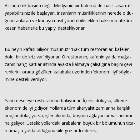
As­lın­da tek ba­şı­na değil. Med­ya­nın bir bö­lü­mü de ‘nasıl ta­sar­ruf’
ya­pa­bi­lir­si­niz ile baş­la­yan, in­san­la­rın müs­rif­lik­le­ri­nin ne­re­de ol­du­
Haberin Doğru Adresi.
ğu­nu an­la­tan ve ko­nu­yu nasıl yö­ne­te­bi­le­cek­le­ri hak­kın­da ahkâm
kesen ha­ber­ler­le bu ya­pı­yı des­tek­li­yor­lar.
Bu neyin ka­fa­sı bi­li­yor mu­su­nuz? ‘Bak tüm res­to­ran­lar, ka­fe­ler
dolu, bir de kriz var’ di­yor­lar. O res­to­ra­nın, ka­fe­nin ya da ma­ğa­
za­nın hangi şart­lar al­tın­da ayak­ta kal­ma­ya ça­lış­tı­ğı­na ba­şı­nı çe­vi­
ren­le­rin, orada gö­zü­ken ka­la­ba­lık üze­rin­den ‘eko­no­mi iyi’ söy­le­
mi­ne des­tek ve­ri­li­yor.
Yani me­se­le­ye res­to­ran­dan ba­kı­yor­lar. İçe­ri­si do­luy­sa, ül­ke­de
eko­no­mi­de iyi gi­di­yor. Yol­lar­da tüm akar­ya­kıt zam­la­rı­na kar­şı­lık
araç­lar do­la­şı­yor­sa, işler tı­kı­rın­da, bo­şu­na ağ­la­yan­lar var an­la­mı­
na ge­li­yor. Üs­te­lik yol­lar­da­ki ara­ba­la­rın büyük bir bö­lü­mü­nün ti­ca­
ri amaç­la yolda ol­du­ğu­nu bile göz ardı ede­rek.