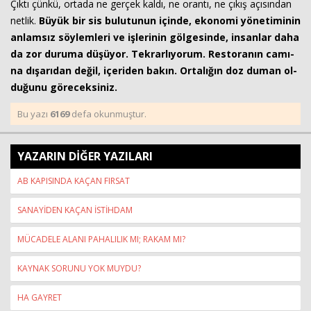
Çıktı çünkü, or­ta­da ne ger­çek kaldı, ne oran­tı, ne çıkış açı­sın­dan
net­lik.
Büyük bir sis bu­lu­tu­nun için­de, eko­no­mi yö­ne­ti­mi­nin
an­lam­sız söy­lem­le­ri ve iş­le­ri­nin göl­ge­sin­de, in­san­lar daha
da zor du­ru­ma dü­şü­yor. Tek­rar­lı­yo­rum. Res­to­ra­nın ca­mı­
na dı­şa­rı­dan değil, içe­ri­den bakın. Or­ta­lı­ğın doz duman ol­
du­ğu­nu gö­re­cek­si­niz.
Bu yazı
6169
defa okunmuştur.
YAZARIN DİĞER YAZILARI
AB KAPISINDA KAÇAN FIRSAT
SANAYİDEN KAÇAN İSTİHDAM
MÜCADELE ALANI PAHALILIK MI; RAKAM MI?
KAYNAK SORUNU YOK MUYDU?
HA GAYRET