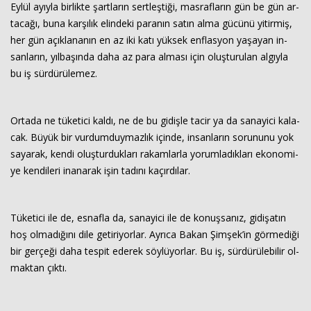
Eylül ayıy­la bir­lik­te şart­la­rın sert­leş­ti­ği, mas­raf­la­rın gün be gün ar­
ta­ca­ğı, buna kar­şı­lık elin­de­ki pa­ra­nın satın alma gü­cü­nü yi­tir­miş,
her gün açık­la­na­nın en az iki katı yük­sek enf­las­yon ya­şa­yan in­
san­la­rın, yıl­ba­şın­da daha az para al­ma­sı için oluş­tu­ru­lan al­gıy­la
bu iş sür­dü­rü­le­mez.
Or­ta­da ne tü­ke­ti­ci kaldı, ne de bu gi­diş­le tacir ya da sa­na­yi­ci ka­la­
cak. Büyük bir vur­dum­duy­maz­lık için­de, in­san­la­rın so­ru­nu­nu yok
sa­ya­rak, kendi oluş­tur­duk­la­rı ra­kam­lar­la yo­rum­la­dık­la­rı eko­no­mi­
ye ken­di­le­ri ina­na­rak işin ta­dı­nı ka­çır­dı­lar.
Tü­ke­ti­ci ile de, es­naf­la da, sa­na­yi­ci ile de ko­nuş­sa­nız, gi­di­şa­tın
hoş ol­ma­dı­ğı­nı dile ge­ti­ri­yor­lar. Ay­rı­ca Bakan Şim­şek’in gör­me­di­ği
bir ger­çe­ği daha tes­pit ede­rek söy­lü­yor­lar. Bu iş, sür­dü­rü­le­bi­lir ol­
mak­tan çıktı.