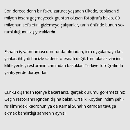
Son de­re­ce derin bir fakru za­ru­ret ya­şa­nan ül­ke­de, top­la­san 5
mil­yon in­sa­nı geç­me­yecek grup­tan olu­şan fo­toğ­ra­fa bakıp, 80
mil­yo­nun se­fa­le­ti­ni giz­le­me­ye ça­lı­şan­lar, tarih önün­de bunun so­
rum­lu­lu­ğu­nu ta­şı­ya­cak­lar­dır.
Es­na­fın iş yap­ma­ma­sı umu­run­da ol­ma­dan, icra uy­gu­la­ma­ya ko­
yan­lar, ih­ti­ya­ti ha­ciz­le sa­de­ce o es­na­fı değil, tüm ala­cak zin­ci­ri­ni
ki­lit­le­yen­ler, res­to­ra­nın ca­mın­dan bak­tık­la­rı Tür­ki­ye fo­toğ­ra­fın­da
yan­lış yerde du­ru­yor­lar.
Çünkü dı­şa­rı­dan içe­ri­ye ba­kar­sa­nız, ger­çek du­ru­mu gö­re­mez­si­niz.
Geçin res­to­ra­nın için­den dı­şı­na bakın. Or­ta­lık ‘Köy­den indim şe­hi­
re’ fil­min­de­ki kad­ro­nun ya da Kemal Sunal’ın cam­dan ta­vu­ğa
ekmek ban­dır­dı­ğı sah­ne­nin ay­nı­sı.