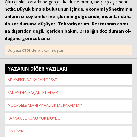
Çıktı çünkü, or­ta­da ne ger­çek kaldı, ne oran­tı, ne çıkış açı­sın­dan
net­lik.
Büyük bir sis bu­lu­tu­nun için­de, eko­no­mi yö­ne­ti­mi­nin
an­lam­sız söy­lem­le­ri ve iş­le­ri­nin göl­ge­sin­de, in­san­lar daha
da zor du­ru­ma dü­şü­yor. Tek­rar­lı­yo­rum. Res­to­ra­nın ca­mı­
na dı­şa­rı­dan değil, içe­ri­den bakın. Or­ta­lı­ğın doz duman ol­
du­ğu­nu gö­re­cek­si­niz.
Bu yazı
6161
defa okunmuştur.
YAZARIN DİĞER YAZILARI
AB KAPISINDA KAÇAN FIRSAT
SANAYİDEN KAÇAN İSTİHDAM
MÜCADELE ALANI PAHALILIK MI; RAKAM MI?
KAYNAK SORUNU YOK MUYDU?
HA GAYRET