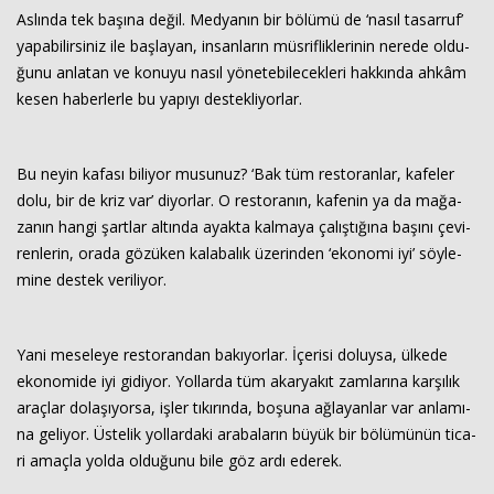
As­lın­da tek ba­şı­na değil. Med­ya­nın bir bö­lü­mü de ‘nasıl ta­sar­ruf’
ya­pa­bi­lir­si­niz ile baş­la­yan, in­san­la­rın müs­rif­lik­le­ri­nin ne­re­de ol­du­
Haberin Doğru Adresi.
ğu­nu an­la­tan ve ko­nu­yu nasıl yö­ne­te­bi­le­cek­le­ri hak­kın­da ahkâm
kesen ha­ber­ler­le bu ya­pı­yı des­tek­li­yor­lar.
Bu neyin ka­fa­sı bi­li­yor mu­su­nuz? ‘Bak tüm res­to­ran­lar, ka­fe­ler
dolu, bir de kriz var’ di­yor­lar. O res­to­ra­nın, ka­fe­nin ya da ma­ğa­
za­nın hangi şart­lar al­tın­da ayak­ta kal­ma­ya ça­lış­tı­ğı­na ba­şı­nı çe­vi­
ren­le­rin, orada gö­zü­ken ka­la­ba­lık üze­rin­den ‘eko­no­mi iyi’ söy­le­
mi­ne des­tek ve­ri­li­yor.
Yani me­se­le­ye res­to­ran­dan ba­kı­yor­lar. İçe­ri­si do­luy­sa, ül­ke­de
eko­no­mi­de iyi gi­di­yor. Yol­lar­da tüm akar­ya­kıt zam­la­rı­na kar­şı­lık
araç­lar do­la­şı­yor­sa, işler tı­kı­rın­da, bo­şu­na ağ­la­yan­lar var an­la­mı­
na ge­li­yor. Üs­te­lik yol­lar­da­ki ara­ba­la­rın büyük bir bö­lü­mü­nün ti­ca­
ri amaç­la yolda ol­du­ğu­nu bile göz ardı ede­rek.