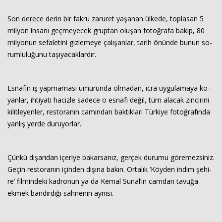
Son de­re­ce derin bir fakru za­ru­ret ya­şa­nan ül­ke­de, top­la­san 5
mil­yon in­sa­nı geç­me­yecek grup­tan olu­şan fo­toğ­ra­fa bakıp, 80
mil­yo­nun se­fa­le­ti­ni giz­le­me­ye ça­lı­şan­lar, tarih önün­de bunun so­
rum­lu­lu­ğu­nu ta­şı­ya­cak­lar­dır.
Es­na­fın iş yap­ma­ma­sı umu­run­da ol­ma­dan, icra uy­gu­la­ma­ya ko­
yan­lar, ih­ti­ya­ti ha­ciz­le sa­de­ce o es­na­fı değil, tüm ala­cak zin­ci­ri­ni
ki­lit­le­yen­ler, res­to­ra­nın ca­mın­dan bak­tık­la­rı Tür­ki­ye fo­toğ­ra­fın­da
yan­lış yerde du­ru­yor­lar.
Çünkü dı­şa­rı­dan içe­ri­ye ba­kar­sa­nız, ger­çek du­ru­mu gö­re­mez­si­niz.
Geçin res­to­ra­nın için­den dı­şı­na bakın. Or­ta­lık ‘Köy­den indim şe­hi­
re’ fil­min­de­ki kad­ro­nun ya da Kemal Sunal’ın cam­dan ta­vu­ğa
ekmek ban­dır­dı­ğı sah­ne­nin ay­nı­sı.