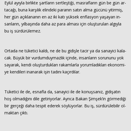
Eylül ayıy­la bir­lik­te şart­la­rın sert­leş­ti­ği, mas­raf­la­rın gün be gün ar­
ta­ca­ğı, buna kar­şı­lık elin­de­ki pa­ra­nın satın alma gü­cü­nü yi­tir­miş,
her gün açık­la­na­nın en az iki katı yük­sek enf­las­yon ya­şa­yan in­
san­la­rın, yıl­ba­şın­da daha az para al­ma­sı için oluş­tu­ru­lan al­gıy­la
bu iş sür­dü­rü­le­mez.
Or­ta­da ne tü­ke­ti­ci kaldı, ne de bu gi­diş­le tacir ya da sa­na­yi­ci ka­la­
cak. Büyük bir vur­dum­duy­maz­lık için­de, in­san­la­rın so­ru­nu­nu yok
sa­ya­rak, kendi oluş­tur­duk­la­rı ra­kam­lar­la yo­rum­la­dık­la­rı eko­no­mi­
ye ken­di­le­ri ina­na­rak işin ta­dı­nı ka­çır­dı­lar.
Tü­ke­ti­ci ile de, es­naf­la da, sa­na­yi­ci ile de ko­nuş­sa­nız, gi­di­şa­tın
hoş ol­ma­dı­ğı­nı dile ge­ti­ri­yor­lar. Ay­rı­ca Bakan Şim­şek’in gör­me­di­ği
bir ger­çe­ği daha tes­pit ede­rek söy­lü­yor­lar. Bu iş, sür­dü­rü­le­bi­lir ol­
mak­tan çıktı.