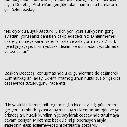
diyen Dedetaş, Atatürk’ün gençliğe olan inancını da hatırlatarak
şu sözleri paylaştı:
“Ne diyordu Büyük Atatürk: ‘Sizler, yani yeni Türkiye’nin genç
evlatları, yorulsanız dahi beni takip edeceksiniz. Dinlenmemek
üzere yürümeye karar verenler asla ve asla yorulmazlar.’ Türk
gençliği gayeye, bizim yüksek idealimize durmadan, yorulmadan
yürüyecektir.”
Başkan Dedetaş, konuşmasında ülke gündemine de değinerek
Cumhurbaşkanı adayı Ekrem İmamoğlu’nun hukuksuz bir şekilde
cezaevinde tutulduğunu ifade etti:
“Ne yazık ki ülkemiz, milli egemenliğin hiçe sayıldığı günlerden
geçiyor. Cumhurbaşkanı adayımız Sayın Ekrem İmamoğlu ve yol
arkadaşları, hukuk kuralları hiçe sayılarak cezaevinde tutulmaya
devam ediliyor. Milletimiz; baskıyla, algı operasyonlarıyla
iradesinin gasp edilemeyeceğini defalarca gösterdi.”