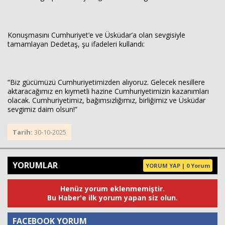
Konuşmasını Cumhuriyet’e ve Üsküdar’a olan sevgisiyle
tamamlayan Dedetaş, şu ifadeleri kullandı:
“Biz gücümüzü Cumhuriyetimizden alıyoruz. Gelecek nesillere
aktaracağımız en kıymetli hazine Cumhuriyetimizin kazanımları
olacak. Cumhuriyetimiz, bağımsızlığımız, birliğimiz ve Üsküdar
sevgimiz daim olsun!”
Tarih:
30-10-2025
YORUMLAR
YORUM YAP | 0 Yorum
Henüz yorum eklenmemiştir.
Bu Haber'e ilk yorum yapan siz olun.
FACEBOOK YORUM