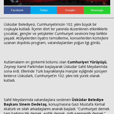
Facebook
Twitter
Google+
Whatsapp
Haberin Doğru Adresi.
Üsküdar Belediyesi, Cumhuriyetimizin 102. yılını büyük bir
coşkuyla kutladı. İlçenin dört bir yanında düzenlenen etkinliklerle
çocuklar, gençler ve yetişkinler Cumhuriyet sevincini hep birlikte
yaşadı. Atölyelerden tiyatro temsillerine, konserlerden kortejlere
uzanan dopdolu program, vatandaşlardan yoğun ilgi gördü.
Kutlamaların en görkemli bölümü olan
Cumhuriyet Yürüyüşü
,
Zeynep Kamil Parkı’ndan başlayarak Üsküdar Sahil Meydanı’nda
sona erdi. Ellerinde Türk bayraklarıyla marşlar eşliğinde yürüyen
binlerce Üsküdarlı, Cumhuriyet’in 102. yılını tek yürek olarak
kutladı.
Sahil Meydanı’nda vatandaşlara seslenen
Üsküdar Belediye
Başkanı Sinem Dedetaş
, konuşmasına Gazi Mustafa Kemal
Atatürk ve silah arkadaşlarını anarak başladı. “Cumhuriyet demek
tam bağımsızlık demek, eşitlik demek, milli egemenlik demek.”