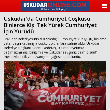
beylikdüzü
escort
ANASAYFA
beylikdüzü
escort
Üsküdar’da Cumhuriyet Coşkusu:
KATEGORİLER
beylikdüzü
Binlerce Kişi Tek Yürek Cumhuriyet
escort
bayan
İçin Yürüdü
YAZARLAR
beylikdüzü
escort
Üsküdar Belediyesi’nin düzenlediği Cumhuriyet Yürüyüşü, binlerce
bayan
ANKETLER
vatandaşın katılımıyla coşku dolu anlara sahne oldu. Üsküdar
escort
Belediye Başkanı Sinem Dedetaş, “Cumhuriyetimiz,
beylikdüzü
bağımsızlığımız, birliğimiz ve Üsküdar sevgimiz daim olsun!”
FOTO GALERİ
beylikdüzü
mesajıyla birlik ve dayanışma çağrısında bulundu.
escort
VİDEO GALERİ
KÜNYE
İLETİŞİM